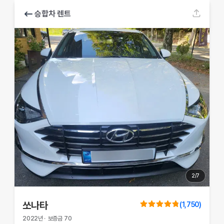
승합차 렌트
2
/
7
쏘나타
(
1,750
)
2022
년
·
보증금
70