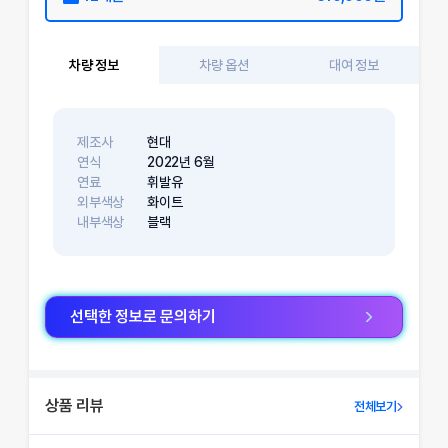
차량 정보
차량 옵션
대여 정보
제조사
현대
연식
2022
년
6
월
연료
휘발유
외부색상
화이트
내부색상
블랙
선택한 정보로 문의하기
상품 리뷰
전체보기