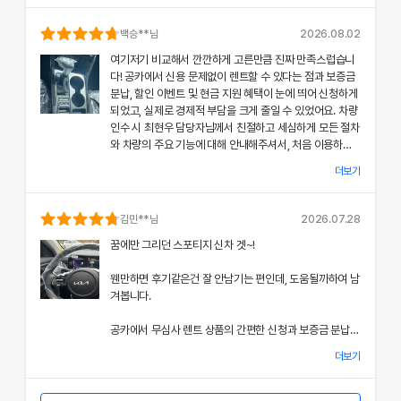
의 상태와 각종 기능에 대해 설명해주셔서, 처음 이용하는
분들도 부담 없이 서비스를 체험할 수 있었어요.
백승
**님
2026.08.02
여기저기 비교해서 깐깐하게 고른만큼 진짜 만족스럽습니
공카의 본부 직거래 시스템으로 중간 마진 없이 합리적인
다! 공카에서 신용 문제없이 렌트할 수 있다는 점과 보증금
렌트료를 제공받았고, 즉시 출고되는 신차 덕분에 긴급 상
분납, 할인 이벤트 및 현금 지원 혜택이 눈에 띄어 신청하게
황에서도 차질 없이 차량을 이용할 수 있었던 점이 특히 인
되었고, 실제로 경제적 부담을 크게 줄일 수 있었어요. 차량
상 깊었어요.
인수 시 최현우 담당자님께서 친절하고 세심하게 모든 절차
와 차량의 주요 기능에 대해 안내해주셔서, 처음 이용하는
쏘나타의 세련된 디자인과 최신 편의 기능, 그리고 안전 장
고객도 부담 없이 서비스를 체험할 수 있었어요.
치에 대한 세심한 관리가 직접 눈으로 확인되면서 전체적인
더보기
서비스 만족도가 한층 높아졌고, 이러한 경험은 앞으로도
개인정보 수집 및 이용 동의
공카의 본부 직거래 시스템 덕분에 렌트료가 매우 합리적으
다시 이용하고 싶은 강력한 동기가 되었어요.
'(주)공카'는 (이하 '회사'는) 고객님의 개인정보를 중요시하며, "정보
로 책정되었고, 필요할 때마다 즉시 출고되는 신차 시스템
김민
**님
2026.07.28
통신망 이용촉진 및 정보보호"에 관한 법률을 준수하고 있습니다.
은 제 일정에 맞춰 안정적으로 차량을 이용할 수 있도록 도
전반적인 서비스 과정에서 고객 맞춤형 배려와 빠른 응대가
꿈에만 그리던 스포티지 신차 겟~!
와주었어요.
돋보여 제게 잊지 못할 기억으로 남았으며, 이 만족스러운
회사는 개인정보처리방침을 통하여 고객님께서 제공하시는 개인정보
경험을 주위에도 자신 있게 추천드리고 싶어요.
웬만하면 후기같은건 잘 안남기는 편인데, 도움될까하여 남
가 어떠한 용도와 방식으로 이용되고 있으며, 개인정보보호를 위해 어
쏘나타의 우아한 디자인과 최신 편의 기능, 그리고 안전장
겨봅니다.
치에 대한 상세한 설명은 제 기대 이상이었으며, 전 과정에
떠한 조치가 취해지고 있는지 알려드립니다.
서 고객 한 분 한 분의 상황을 고려한 세심한 배려가 돋보였
공카에서 무심사 렌트 상품의 간편한 신청과 보증금 분납,
어요.
회사는 개인정보처리방침을 개정하는 경우 웹사이트 공지사항(또는
할인 및 현금 지원 이벤트 혜택을 확인한 후 바로 결정을 내
개별공지)을 통하여 공지할 것입니다.
더보기
렸고, 그 결과 경제적 부담을 크게 줄일 수 있었어요.
이처럼 체계적이고 친절한 서비스는 앞으로 차량 렌트 시에
본 방침은 : 2020 년 07 월 27일 부터 시행됩니다.
도 공카를 우선적으로 이용하게 만들 정도로 만족스러웠으
차량 인수 시 이준호 담당자님께서 따뜻하면서도 세심하게
며, 제 경험을 친구들과 지인들에게 자신 있게 추천드리고