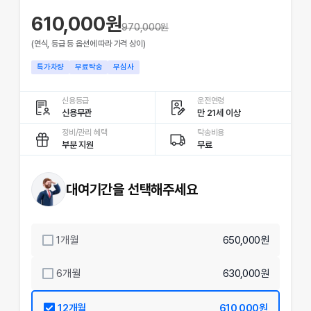
610,000원
970,000
원
(연식, 등급 등 옵션에 따라 가격 상이)
특가차량
무료탁송
무심사
신용등급
운전연령
신용무관
만 21세 이상
정비/관리 혜택
탁송비용
부분 지원
무료
대여기간을 선택해주세요
1
개월
650,000원
6
개월
630,000원
12
개월
610,000원