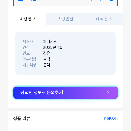
차량 정보
차량 옵션
대여 정보
제조사
제네시스
연식
2025
년
1
월
연료
경유
외부색상
블랙
내부색상
블랙
선택한 정보로 문의하기
상품 리뷰
전체보기