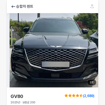
승합차 렌트
2
/
2
GV80
(
2,689
)
2025
년
·
보증금
200