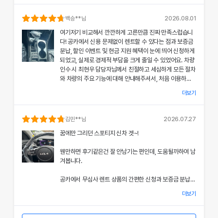
의 상태와 각종 기능에 대해 설명해주셔서, 처음 이용하는
분들도 부담 없이 서비스를 체험할 수 있었어요.
백승
**님
2026.08.01
여기저기 비교해서 깐깐하게 고른만큼 진짜 만족스럽습니
공카의 본부 직거래 시스템으로 중간 마진 없이 합리적인
다! 공카에서 신용 문제없이 렌트할 수 있다는 점과 보증금
렌트료를 제공받았고, 즉시 출고되는 신차 덕분에 긴급 상
분납, 할인 이벤트 및 현금 지원 혜택이 눈에 띄어 신청하게
황에서도 차질 없이 차량을 이용할 수 있었던 점이 특히 인
되었고, 실제로 경제적 부담을 크게 줄일 수 있었어요. 차량
상 깊었어요.
인수 시 최현우 담당자님께서 친절하고 세심하게 모든 절차
와 차량의 주요 기능에 대해 안내해주셔서, 처음 이용하는
쏘나타의 세련된 디자인과 최신 편의 기능, 그리고 안전 장
고객도 부담 없이 서비스를 체험할 수 있었어요.
치에 대한 세심한 관리가 직접 눈으로 확인되면서 전체적인
더보기
서비스 만족도가 한층 높아졌고, 이러한 경험은 앞으로도
개인정보 수집 및 이용 동의
공카의 본부 직거래 시스템 덕분에 렌트료가 매우 합리적으
다시 이용하고 싶은 강력한 동기가 되었어요.
'(주)공카'는 (이하 '회사'는) 고객님의 개인정보를 중요시하며, "정보
로 책정되었고, 필요할 때마다 즉시 출고되는 신차 시스템
김민
**님
2026.07.27
통신망 이용촉진 및 정보보호"에 관한 법률을 준수하고 있습니다.
은 제 일정에 맞춰 안정적으로 차량을 이용할 수 있도록 도
전반적인 서비스 과정에서 고객 맞춤형 배려와 빠른 응대가
꿈에만 그리던 스포티지 신차 겟~!
와주었어요.
돋보여 제게 잊지 못할 기억으로 남았으며, 이 만족스러운
회사는 개인정보처리방침을 통하여 고객님께서 제공하시는 개인정보
경험을 주위에도 자신 있게 추천드리고 싶어요.
웬만하면 후기같은건 잘 안남기는 편인데, 도움될까하여 남
가 어떠한 용도와 방식으로 이용되고 있으며, 개인정보보호를 위해 어
쏘나타의 우아한 디자인과 최신 편의 기능, 그리고 안전장
겨봅니다.
치에 대한 상세한 설명은 제 기대 이상이었으며, 전 과정에
떠한 조치가 취해지고 있는지 알려드립니다.
서 고객 한 분 한 분의 상황을 고려한 세심한 배려가 돋보였
공카에서 무심사 렌트 상품의 간편한 신청과 보증금 분납,
어요.
회사는 개인정보처리방침을 개정하는 경우 웹사이트 공지사항(또는
할인 및 현금 지원 이벤트 혜택을 확인한 후 바로 결정을 내
개별공지)을 통하여 공지할 것입니다.
더보기
렸고, 그 결과 경제적 부담을 크게 줄일 수 있었어요.
이처럼 체계적이고 친절한 서비스는 앞으로 차량 렌트 시에
본 방침은 : 2020 년 07 월 27일 부터 시행됩니다.
도 공카를 우선적으로 이용하게 만들 정도로 만족스러웠으
차량 인수 시 이준호 담당자님께서 따뜻하면서도 세심하게
며, 제 경험을 친구들과 지인들에게 자신 있게 추천드리고