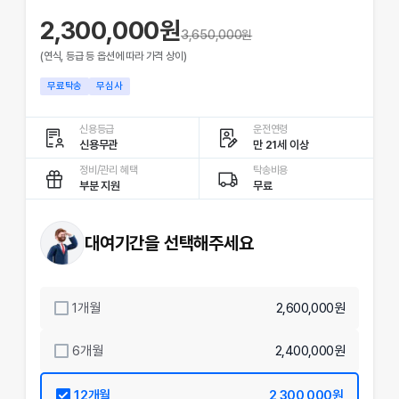
2,300,000원
3,650,000
원
(연식, 등급 등 옵션에 따라 가격 상이)
무료탁송
무심사
신용등급
운전연령
신용무관
만 21세 이상
정비/관리 혜택
탁송비용
부분 지원
무료
대여기간을 선택해주세요
1
개월
2,600,000원
6
개월
2,400,000원
12
개월
2,300,000원