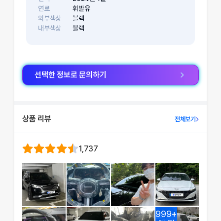
연료
휘발유
외부색상
블랙
내부색상
블랙
선택한 정보로 문의하기
상품 리뷰
전체보기
1,737
999+