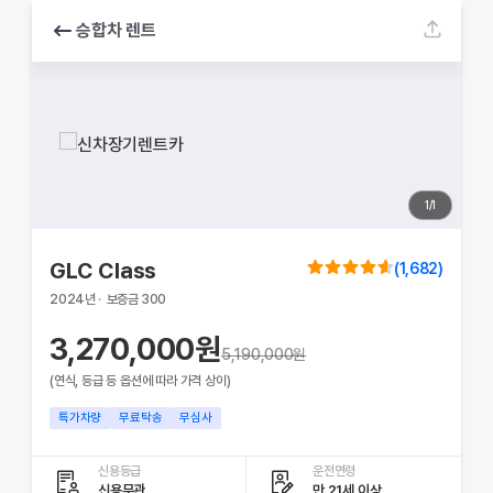
승합차 렌트
1
/
1
GLC Class
(
1,682
)
2024
년
·
보증금
300
3,270,000원
5,190,000
원
(연식, 등급 등 옵션에 따라 가격 상이)
특가차량
무료탁송
무심사
신용등급
운전연령
신용무관
만 21세 이상