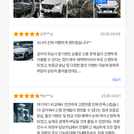
더보기
윤정
**님
2026.08.06
쏘나타 진짜 저렴하게 렌트했습니다^^
공카의 무심사 장기렌트 상품은 신용 문제 없이 간편하게
이용할 수 있다는 점이 매우 매력적이어서 바로 신청하게
되었고, 보증금 분납 및 다양한 할인 이벤트 덕분에 경제적
부담이 상당히 줄어들었어요.
더보기
차량 인수 시 장민혁 담당자님께서 친절하고 꼼꼼하게 신차
의 상태와 각종 기능에 대해 설명해주셔서, 처음 이용하는
분들도 부담 없이 서비스를 체험할 수 있었어요.
백승
**님
2026.08.01
여기저기 비교해서 깐깐하게 고른만큼 진짜 만족스럽습니
공카의 본부 직거래 시스템으로 중간 마진 없이 합리적인
다! 공카에서 신용 문제없이 렌트할 수 있다는 점과 보증금
렌트료를 제공받았고, 즉시 출고되는 신차 덕분에 긴급 상
분납, 할인 이벤트 및 현금 지원 혜택이 눈에 띄어 신청하게
황에서도 차질 없이 차량을 이용할 수 있었던 점이 특히 인
되었고, 실제로 경제적 부담을 크게 줄일 수 있었어요. 차량
상 깊었어요.
인수 시 최현우 담당자님께서 친절하고 세심하게 모든 절차
와 차량의 주요 기능에 대해 안내해주셔서, 처음 이용하는
쏘나타의 세련된 디자인과 최신 편의 기능, 그리고 안전 장