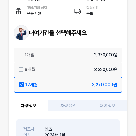
정비/관리 혜택
탁송비용
부분 지원
무료
대여기간을 선택해주세요
1
개월
3,370,000원
6
개월
3,320,000원
12
개월
3,270,000원
차량 정보
차량 옵션
대여 정보
제조사
벤츠
연식
2024
년
1
월