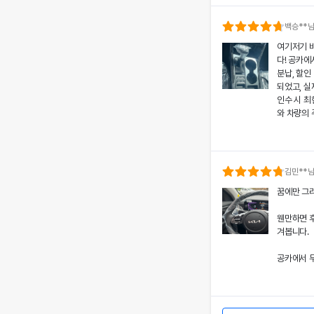
의 상태와 
분들도 부담
백승
**
여기저기 
공카의 본
다! 공카에
렌트료를 제
분납, 할인
황에서도 차
되었고, 실
상 깊었어요
인수 시 
와 차량의 
쏘나타의 세
고객도 부담
치에 대한
서비스 만
개인정보 수집 및 이
공카의 본
다시 이용하
'(주)공카'는 (이하 '회
로 책정되었
김민
**
통신망 이용촉진 및 정보
은 제 일정
전반적인 
꿈에만 그리
와주었어요
돋보여 제게
회사는 개인정보처리방침
경험을 주
웬만하면 
가 어떠한 용도와 방식으
쏘나타의 우
겨봅니다.
치에 대한 
떠한 조치가 취해지고 있
서 고객 한
공카에서 무
어요.
회사는 개인정보처리방침
할인 및 현
개별공지)을 통하여 공지
렸고, 그 
이처럼 체
본 방침은 : 2020 년 0
도 공카를
차량 인수
며, 제 경