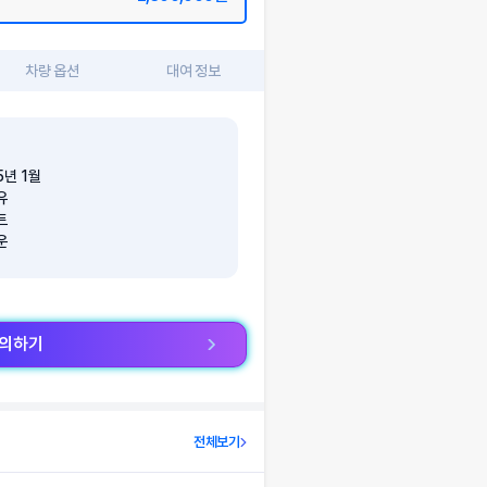
차량 옵션
대여 정보
5
년
1
월
유
트
운
문의하기
전체보기