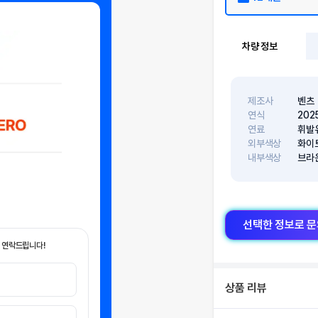
차량 정보
제조사
벤츠
연식
202
연료
휘발
외부색상
화이
내부색상
브라
선택한 정보로 
 연락드립니다!
상품 리뷰