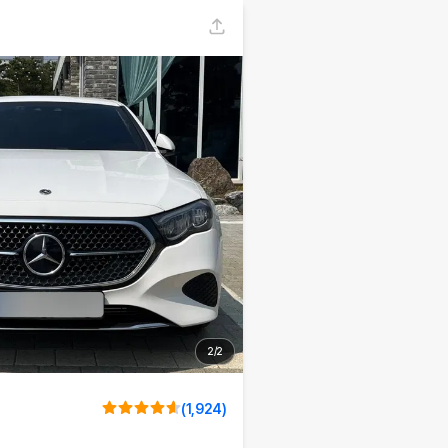
2
/
2
(
1,924
)