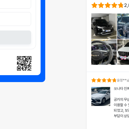
2
윤정
**
쏘나타 진
공카의 무
이용할 수
되었고, 보
부담이 상
차량 인수