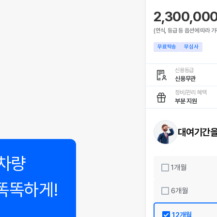
2,300,00
(연식, 등급 등 옵션에 따라 가
무료탁송
무심사
신용등급
신용무관
정비/관리 혜택
부분 지원
대여기간을
차량
1
개월
똑똑하게!
6
개월
12
개월