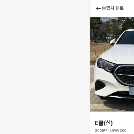
승합차 렌트
E클(신)
2025
년
·
보증금
200