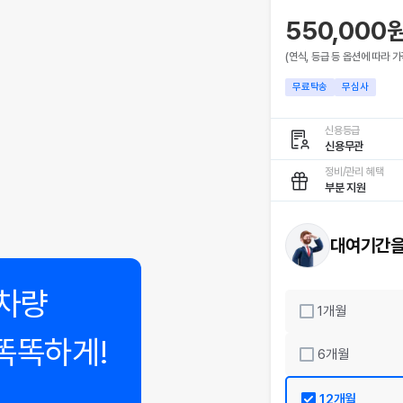
550,000
(연식, 등급 등 옵션에 따라 가
무료탁송
무심사
신용등급
신용무관
정비/관리 혜택
부분 지원
대여기간을
차량
1
개월
똑똑하게!
6
개월
12
개월