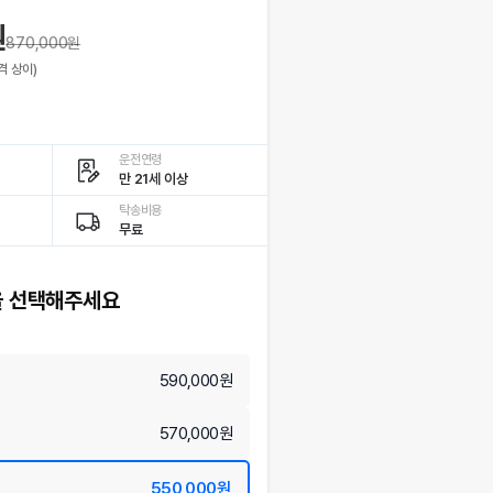
원
870,000
원
격 상이)
운전연령
만 21세 이상
탁송비용
무료
 선택해주세요
590,000원
570,000원
550,000원