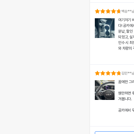
의 상태와 
분들도 부담
백승
**
여기저기 
공카의 본
다! 공카에
렌트료를 제
분납, 할인
황에서도 차
되었고, 실
상 깊었어요
인수 시 
와 차량의 
쏘나타의 세
고객도 부담
치에 대한
서비스 만
개인정보 수집 및 이
공카의 본
다시 이용하
'(주)공카'는 (이하 '회
로 책정되었
김민
**
통신망 이용촉진 및 정보
은 제 일정
전반적인 
꿈에만 그리
와주었어요
돋보여 제게
회사는 개인정보처리방침
경험을 주
웬만하면 
가 어떠한 용도와 방식으
쏘나타의 우
겨봅니다.
치에 대한 
떠한 조치가 취해지고 있
서 고객 한
공카에서 무
어요.
회사는 개인정보처리방침
할인 및 현
개별공지)을 통하여 공지
렸고, 그 
이처럼 체
본 방침은 : 2020 년 0
도 공카를
차량 인수
며, 제 경