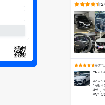
2
윤정
**
쏘나타 진
공카의 무
이용할 수
되었고, 보
부담이 상
차량 인수