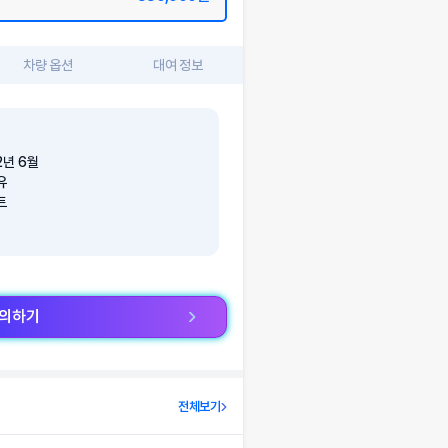
차량 옵션
대여 정보
2
년
6
월
유
트
문의하기
전체보기