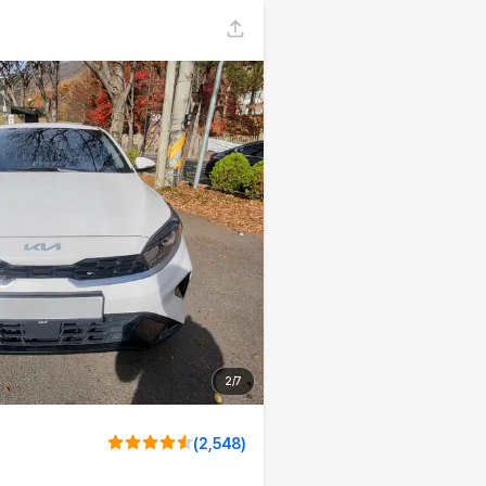
2
/
7
(
2,548
)