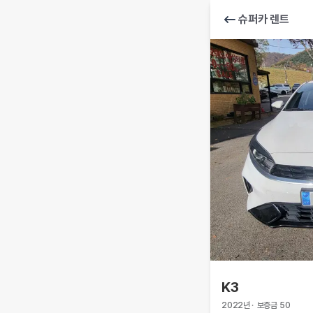
슈퍼카 렌트
K3
2022
년
·
보증금
50