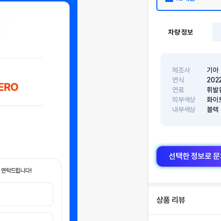
차량 정보
제조사
기아
연식
202
연료
휘발
외부색상
화이
내부색상
블랙
선택한 정보로 
 연락드립니다!
상품 리뷰