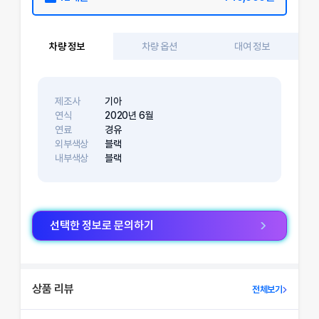
차량 정보
차량 옵션
대여 정보
제조사
기아
연식
2020
년
6
월
연료
경유
외부색상
블랙
내부색상
블랙
선택한 정보로 문의하기
상품 리뷰
전체보기