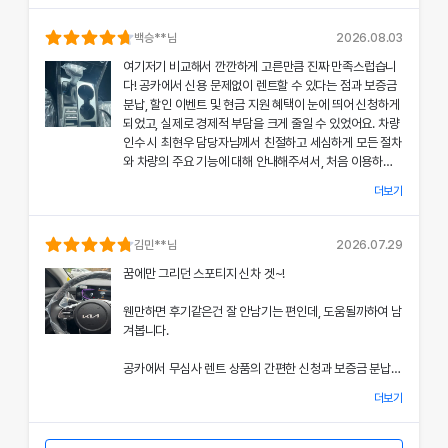
의 상태와 각종 기능에 대해 설명해주셔서, 처음 이용하는
분들도 부담 없이 서비스를 체험할 수 있었어요.
백승
**님
2026.08.03
여기저기 비교해서 깐깐하게 고른만큼 진짜 만족스럽습니
공카의 본부 직거래 시스템으로 중간 마진 없이 합리적인
다! 공카에서 신용 문제없이 렌트할 수 있다는 점과 보증금
렌트료를 제공받았고, 즉시 출고되는 신차 덕분에 긴급 상
분납, 할인 이벤트 및 현금 지원 혜택이 눈에 띄어 신청하게
황에서도 차질 없이 차량을 이용할 수 있었던 점이 특히 인
되었고, 실제로 경제적 부담을 크게 줄일 수 있었어요. 차량
상 깊었어요.
인수 시 최현우 담당자님께서 친절하고 세심하게 모든 절차
와 차량의 주요 기능에 대해 안내해주셔서, 처음 이용하는
쏘나타의 세련된 디자인과 최신 편의 기능, 그리고 안전 장
고객도 부담 없이 서비스를 체험할 수 있었어요.
치에 대한 세심한 관리가 직접 눈으로 확인되면서 전체적인
더보기
서비스 만족도가 한층 높아졌고, 이러한 경험은 앞으로도
개인정보 수집 및 이용 동의
공카의 본부 직거래 시스템 덕분에 렌트료가 매우 합리적으
다시 이용하고 싶은 강력한 동기가 되었어요.
'(주)공카'는 (이하 '회사'는) 고객님의 개인정보를 중요시하며, "정보
로 책정되었고, 필요할 때마다 즉시 출고되는 신차 시스템
김민
**님
2026.07.29
통신망 이용촉진 및 정보보호"에 관한 법률을 준수하고 있습니다.
은 제 일정에 맞춰 안정적으로 차량을 이용할 수 있도록 도
전반적인 서비스 과정에서 고객 맞춤형 배려와 빠른 응대가
꿈에만 그리던 스포티지 신차 겟~!
와주었어요.
돋보여 제게 잊지 못할 기억으로 남았으며, 이 만족스러운
회사는 개인정보처리방침을 통하여 고객님께서 제공하시는 개인정보
경험을 주위에도 자신 있게 추천드리고 싶어요.
웬만하면 후기같은건 잘 안남기는 편인데, 도움될까하여 남
가 어떠한 용도와 방식으로 이용되고 있으며, 개인정보보호를 위해 어
쏘나타의 우아한 디자인과 최신 편의 기능, 그리고 안전장
겨봅니다.
치에 대한 상세한 설명은 제 기대 이상이었으며, 전 과정에
떠한 조치가 취해지고 있는지 알려드립니다.
서 고객 한 분 한 분의 상황을 고려한 세심한 배려가 돋보였
공카에서 무심사 렌트 상품의 간편한 신청과 보증금 분납,
어요.
회사는 개인정보처리방침을 개정하는 경우 웹사이트 공지사항(또는
할인 및 현금 지원 이벤트 혜택을 확인한 후 바로 결정을 내
개별공지)을 통하여 공지할 것입니다.
더보기
렸고, 그 결과 경제적 부담을 크게 줄일 수 있었어요.
이처럼 체계적이고 친절한 서비스는 앞으로 차량 렌트 시에
본 방침은 : 2020 년 07 월 27일 부터 시행됩니다.
도 공카를 우선적으로 이용하게 만들 정도로 만족스러웠으
차량 인수 시 이준호 담당자님께서 따뜻하면서도 세심하게
며, 제 경험을 친구들과 지인들에게 자신 있게 추천드리고