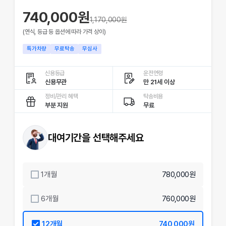
740,000원
1,170,000
원
(연식, 등급 등 옵션에 따라 가격 상이)
특가차량
무료탁송
무심사
신용등급
운전연령
신용무관
만 21세 이상
정비/관리 혜택
탁송비용
부분 지원
무료
대여기간을 선택해주세요
1
개월
780,000원
6
개월
760,000원
12
개월
740,000원