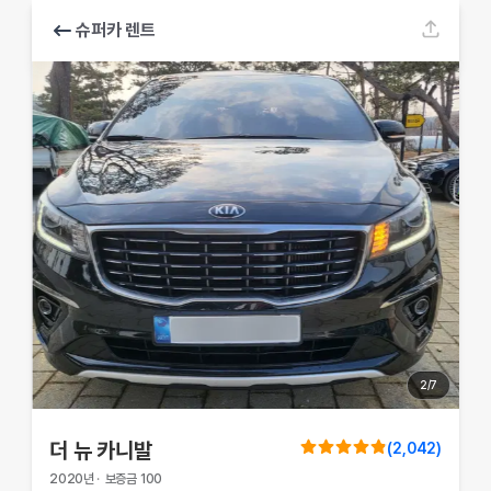
슈퍼카 렌트
2
/
7
더 뉴 카니발
(
2,042
)
2020
년
·
보증금
100