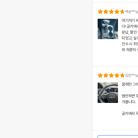
의 상태와 
분들도 부담
백승
**
여기저기 
공카의 본
다! 공카에
렌트료를 제
분납, 할인
황에서도 차
되었고, 실
상 깊었어요
인수 시 
와 차량의 
쏘나타의 세
고객도 부담
치에 대한
서비스 만
개인정보 수집 및 이
공카의 본
다시 이용하
'(주)공카'는 (이하 '회
로 책정되었
김민
**
통신망 이용촉진 및 정보
은 제 일정
전반적인 
꿈에만 그리
와주었어요
돋보여 제게
회사는 개인정보처리방침
경험을 주
웬만하면 
가 어떠한 용도와 방식으
쏘나타의 우
겨봅니다.
치에 대한 
떠한 조치가 취해지고 있
서 고객 한
공카에서 무
어요.
회사는 개인정보처리방침
할인 및 현
개별공지)을 통하여 공지
렸고, 그 
이처럼 체
본 방침은 : 2020 년 0
도 공카를
차량 인수
며, 제 경