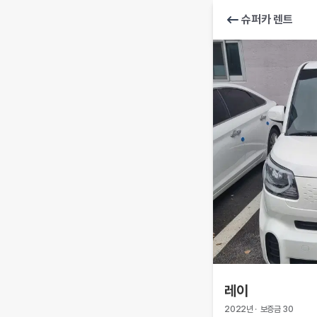
슈퍼카 렌트
레이
2022
년
·
보증금
30