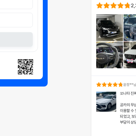
2
윤정
**
쏘나타 진
공카의 무
이용할 수
되었고, 보
부담이 상
차량 인수