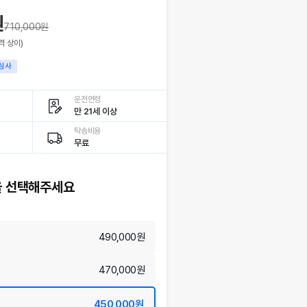
원
710,000
원
격 상이)
심사
운전연령
만 21세 이상
탁송비용
무료
 선택해주세요
490,000원
470,000원
450,000원