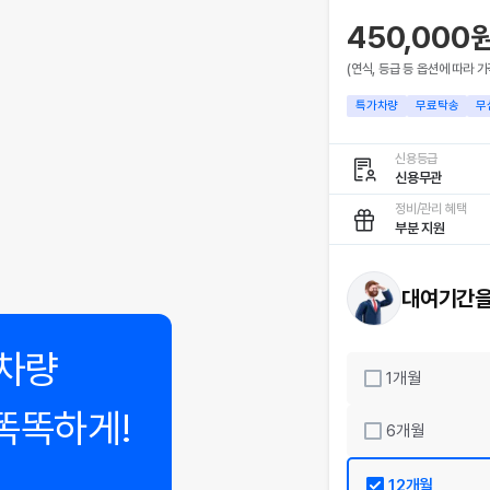
450,000
(연식, 등급 등 옵션에 따라 가
특가차량
무료탁송
무
신용등급
신용무관
정비/관리 혜택
부분 지원
대여기간을
차량
1
개월
똑똑하게!
6
개월
12
개월