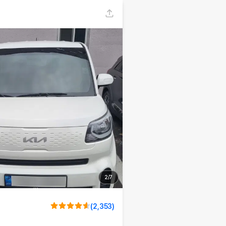
2
/
7
(
2,353
)