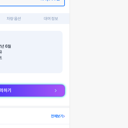
차량 옵션
대여 정보
2
년
6
월
유
트
문의하기
전체보기