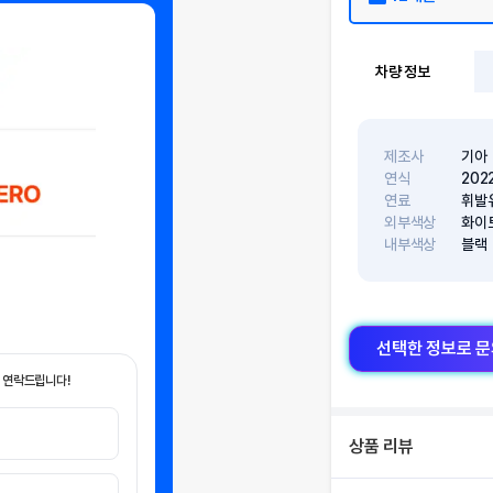
차량 정보
제조사
기아
연식
202
연료
휘발
외부색상
화이
내부색상
블랙
선택한 정보로 
 연락드립니다!
상품 리뷰