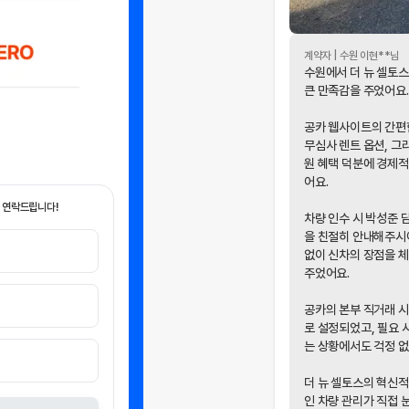
계약자 |
수원
이현
**님
수원에서 더 뉴 셀토스
큰 만족감을 주었어요.
공카 웹사이트의 간편한
무심사 렌트 옵션, 그
원 혜택 덕분에 경제
어요.
 연락드립니다!
차량 인수 시 박성준 
을 친절히 안내해주시
없이 신차의 장점을 체
주었어요.
공카의 본부 직거래 
로 설정되었고, 필요 
는 상황에서도 걱정 없
개인정보 수집 및 이
더 뉴 셀토스의 혁신적
인 차량 관리가 직접
'(주)공카'는 (이하 '회