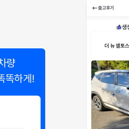
출고후기
생
더 뉴 셀토
차량
똑똑하게!