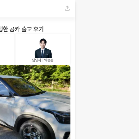
생한 공카 출고 후기
스
담당자 |
박성준