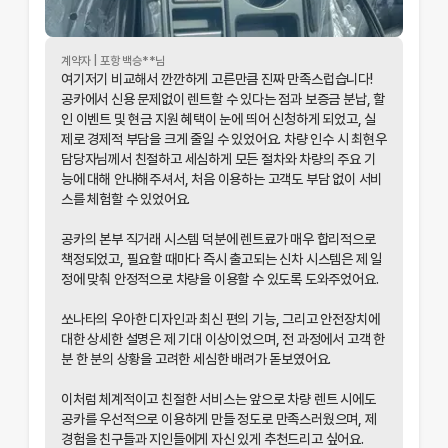
계약자 |
포항
백승
**님
여기저기 비교해서 깐깐하게 고른만큼 진짜 만족스럽습니다!
공카에서 신용 문제없이 렌트할 수 있다는 점과 보증금 분납, 할
인 이벤트 및 현금 지원 혜택이 눈에 띄어 신청하게 되었고, 실
제로 경제적 부담을 크게 줄일 수 있었어요. 차량 인수 시 최현우
담당자님께서 친절하고 세심하게 모든 절차와 차량의 주요 기
능에 대해 안내해주셔서, 처음 이용하는 고객도 부담 없이 서비
스를 체험할 수 있었어요.
공카의 본부 직거래 시스템 덕분에 렌트료가 매우 합리적으로
책정되었고, 필요할 때마다 즉시 출고되는 신차 시스템은 제 일
정에 맞춰 안정적으로 차량을 이용할 수 있도록 도와주었어요.
개인정보 수집 및 이용 동의
쏘나타의 우아한 디자인과 최신 편의 기능, 그리고 안전장치에
'(주)공카'는 (이하 '회사'는) 고객님의 개인정보를 중요시하며, "정보
대한 상세한 설명은 제 기대 이상이었으며, 전 과정에서 고객 한
통신망 이용촉진 및 정보보호"에 관한 법률을 준수하고 있습니다.
분 한 분의 상황을 고려한 세심한 배려가 돋보였어요.
회사는 개인정보처리방침을 통하여 고객님께서 제공하시는 개인정보
이처럼 체계적이고 친절한 서비스는 앞으로 차량 렌트 시에도
가 어떠한 용도와 방식으로 이용되고 있으며, 개인정보보호를 위해 어
공카를 우선적으로 이용하게 만들 정도로 만족스러웠으며, 제
떠한 조치가 취해지고 있는지 알려드립니다.
경험을 친구들과 지인들에게 자신 있게 추천드리고 싶어요.