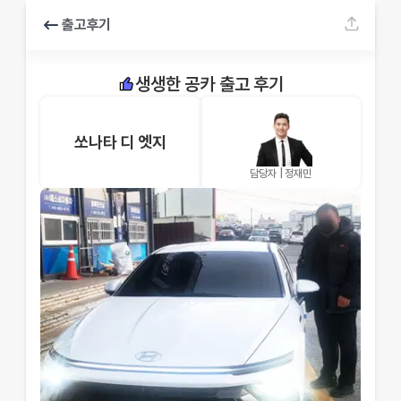
출고후기
생생한 공카 출고 후기
쏘나타 디 엣지
담당자 |
정재민