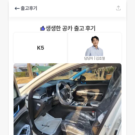
출고후기
생생한 공카 출고 후기
K5
담당자 |
김호철