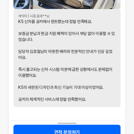
계약자 |
시흥
홍재
**님
K5 신차를 공카에서 렌트했는데 정말 만족해요.
보증금 분납과 현금 지원 혜택이 있어서 부담 없이 이용할 수 있
었습니다.
담당자 김호철님의 따뜻한 배려와 전문적인 안내가 인상 깊었
개인정보 수집 및 이용 동의
어요.
'(주)공카'는 (이하 '회사'는) 고객님의 개인정보를 중요시하며, "정보
즉시 출고되는 신차 시스템 덕분에 급한 상황에서도 문제없이
통신망 이용촉진 및 정보보호"에 관한 법률을 준수하고 있습니다.
이용했어요.
회사는 개인정보처리방침을 통하여 고객님께서 제공하시는 개인정보
K5의 세련된 디자인과 최신 기능이 기대 이상이었어요.
가 어떠한 용도와 방식으로 이용되고 있으며, 개인정보보호를 위해 어
떠한 조치가 취해지고 있는지 알려드립니다.
공카의 체계적인 서비스에 정말 만족했어요.
회사는 개인정보처리방침을 개정하는 경우 웹사이트 공지사항(또는
개별공지)을 통하여 공지할 것입니다.
본 방침은 : 2020 년 07 월 27일 부터 시행됩니다.
1. 수집하는 개인정보 항목 회사는 상담 등을 위해 아래와 같은 개인정
견적 문의하기