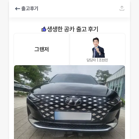
출고후기
생생한 공카 출고 후기
그랜저
담당자 |
조현민