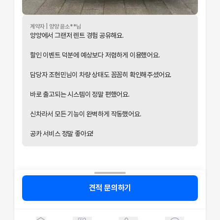
계약자 |
양양
윤소
**님
양양에서 그랜저 렌트 경험 공유해요.
할인 이벤트 덕분에 예상보다 저렴하게 이용했어요.
개인정보 수집 및 이용 동의
담당자 조현민님이 차량 상태도 꼼꼼히 확인해주셨어요.
'(주)공카'는 (이하 '회사'는) 고객님의 개인정보를 중요시하며, "정보
통신망 이용촉진 및 정보보호"에 관한 법률을 준수하고 있습니다.
바로 출고되는 시스템이 정말 편했어요.
회사는 개인정보처리방침을 통하여 고객님께서 제공하시는 개인정보
신차라서 모든 기능이 완벽하게 작동했어요.
가 어떠한 용도와 방식으로 이용되고 있으며, 개인정보보호를 위해 어
떠한 조치가 취해지고 있는지 알려드립니다.
공카 서비스 정말 좋아요!
회사는 개인정보처리방침을 개정하는 경우 웹사이트 공지사항(또는
개별공지)을 통하여 공지할 것입니다.
본 방침은 : 2020 년 07 월 27일 부터 시행됩니다.
1. 수집하는 개인정보 항목 회사는 상담 등을 위해 아래와 같은 개인정
견적 문의하기
보를 수집하고 있습니다.
온라인 문의
저신용장기렌트카 무심사장기렌트카