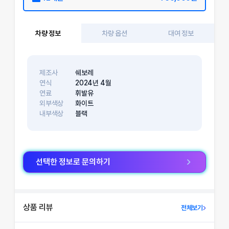
차량 정보
차량 옵션
대여 정보
제조사
쉐보레
연식
2024
년
4
월
연료
휘발유
외부색상
화이트
내부색상
블랙
선택한 정보로 문의하기
상품 리뷰
전체보기