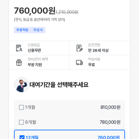
760,000원
1,210,000
원
(연식, 등급 등 옵션에 따라 가격 상이)
무료탁송
무심사
신용등급
운전연령
신용무관
만 26세 이상
정비/관리 혜택
탁송비용
부분 지원
무료
대여기간을 선택해주세요
1
개월
810,000원
6
개월
780,000원
12
개월
760,000원