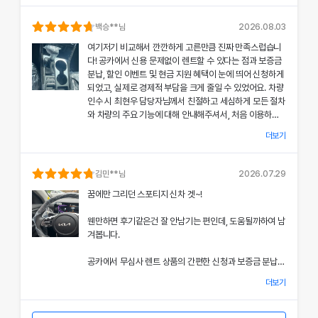
의 상태와 각종 기능에 대해 설명해주셔서, 처음 이용하는
분들도 부담 없이 서비스를 체험할 수 있었어요.
백승
**님
2026.08.03
여기저기 비교해서 깐깐하게 고른만큼 진짜 만족스럽습니
공카의 본부 직거래 시스템으로 중간 마진 없이 합리적인
다! 공카에서 신용 문제없이 렌트할 수 있다는 점과 보증금
렌트료를 제공받았고, 즉시 출고되는 신차 덕분에 긴급 상
분납, 할인 이벤트 및 현금 지원 혜택이 눈에 띄어 신청하게
황에서도 차질 없이 차량을 이용할 수 있었던 점이 특히 인
되었고, 실제로 경제적 부담을 크게 줄일 수 있었어요. 차량
상 깊었어요.
인수 시 최현우 담당자님께서 친절하고 세심하게 모든 절차
와 차량의 주요 기능에 대해 안내해주셔서, 처음 이용하는
쏘나타의 세련된 디자인과 최신 편의 기능, 그리고 안전 장
고객도 부담 없이 서비스를 체험할 수 있었어요.
치에 대한 세심한 관리가 직접 눈으로 확인되면서 전체적인
더보기
서비스 만족도가 한층 높아졌고, 이러한 경험은 앞으로도
개인정보 수집 및 이용 동의
공카의 본부 직거래 시스템 덕분에 렌트료가 매우 합리적으
다시 이용하고 싶은 강력한 동기가 되었어요.
'(주)공카'는 (이하 '회사'는) 고객님의 개인정보를 중요시하며, "정보
로 책정되었고, 필요할 때마다 즉시 출고되는 신차 시스템
김민
**님
2026.07.29
통신망 이용촉진 및 정보보호"에 관한 법률을 준수하고 있습니다.
은 제 일정에 맞춰 안정적으로 차량을 이용할 수 있도록 도
전반적인 서비스 과정에서 고객 맞춤형 배려와 빠른 응대가
꿈에만 그리던 스포티지 신차 겟~!
와주었어요.
돋보여 제게 잊지 못할 기억으로 남았으며, 이 만족스러운
회사는 개인정보처리방침을 통하여 고객님께서 제공하시는 개인정보
경험을 주위에도 자신 있게 추천드리고 싶어요.
웬만하면 후기같은건 잘 안남기는 편인데, 도움될까하여 남
가 어떠한 용도와 방식으로 이용되고 있으며, 개인정보보호를 위해 어
쏘나타의 우아한 디자인과 최신 편의 기능, 그리고 안전장
겨봅니다.
치에 대한 상세한 설명은 제 기대 이상이었으며, 전 과정에
떠한 조치가 취해지고 있는지 알려드립니다.
서 고객 한 분 한 분의 상황을 고려한 세심한 배려가 돋보였
공카에서 무심사 렌트 상품의 간편한 신청과 보증금 분납,
어요.
회사는 개인정보처리방침을 개정하는 경우 웹사이트 공지사항(또는
할인 및 현금 지원 이벤트 혜택을 확인한 후 바로 결정을 내
개별공지)을 통하여 공지할 것입니다.
더보기
렸고, 그 결과 경제적 부담을 크게 줄일 수 있었어요.
이처럼 체계적이고 친절한 서비스는 앞으로 차량 렌트 시에
본 방침은 : 2020 년 07 월 27일 부터 시행됩니다.
도 공카를 우선적으로 이용하게 만들 정도로 만족스러웠으
차량 인수 시 이준호 담당자님께서 따뜻하면서도 세심하게
며, 제 경험을 친구들과 지인들에게 자신 있게 추천드리고