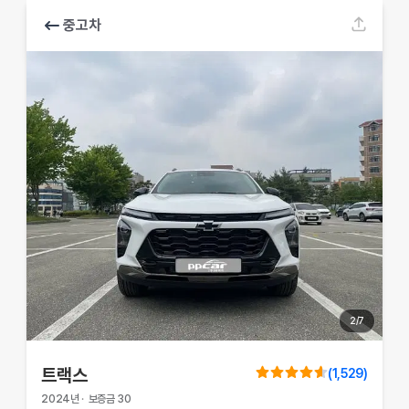
중고차
2
/
7
트랙스
(
1,529
)
2024
년
·
보증금
30