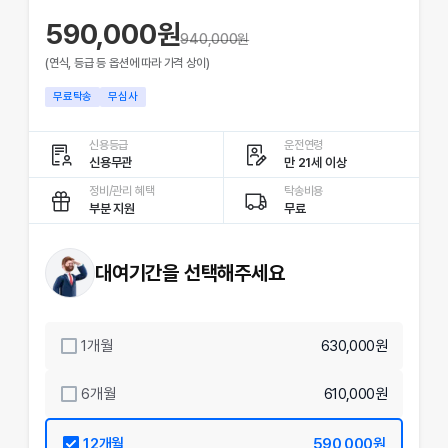
590,000원
940,000
원
(연식, 등급 등 옵션에 따라 가격 상이)
무료탁송
무심사
신용등급
운전연령
신용무관
만 21세 이상
정비/관리 혜택
탁송비용
부분 지원
무료
대여기간을 선택해주세요
1
개월
630,000원
6
개월
610,000원
12
개월
590,000원