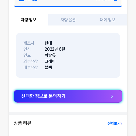
차량 정보
차량 옵션
대여 정보
제조사
현대
연식
2022
년
6
월
연료
휘발유
외부색상
그레이
내부색상
블랙
선택한 정보로 문의하기
상품 리뷰
전체보기