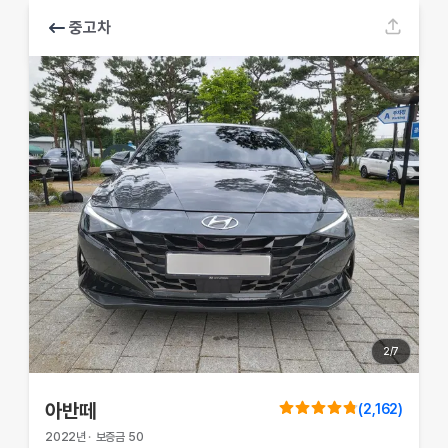
중고차
2
/
7
아반떼
(
2,162
)
2022
년
·
보증금
50