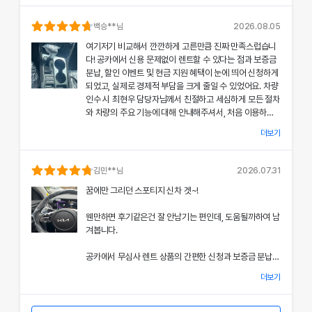
의 상태와 각종 기능에 대해 설명해주셔서, 처음 이용하는
분들도 부담 없이 서비스를 체험할 수 있었어요.
백승
**님
2026.08.05
여기저기 비교해서 깐깐하게 고른만큼 진짜 만족스럽습니
공카의 본부 직거래 시스템으로 중간 마진 없이 합리적인
다! 공카에서 신용 문제없이 렌트할 수 있다는 점과 보증금
렌트료를 제공받았고, 즉시 출고되는 신차 덕분에 긴급 상
분납, 할인 이벤트 및 현금 지원 혜택이 눈에 띄어 신청하게
황에서도 차질 없이 차량을 이용할 수 있었던 점이 특히 인
되었고, 실제로 경제적 부담을 크게 줄일 수 있었어요. 차량
상 깊었어요.
인수 시 최현우 담당자님께서 친절하고 세심하게 모든 절차
와 차량의 주요 기능에 대해 안내해주셔서, 처음 이용하는
쏘나타의 세련된 디자인과 최신 편의 기능, 그리고 안전 장
고객도 부담 없이 서비스를 체험할 수 있었어요.
치에 대한 세심한 관리가 직접 눈으로 확인되면서 전체적인
더보기
서비스 만족도가 한층 높아졌고, 이러한 경험은 앞으로도
개인정보 수집 및 이용 동의
공카의 본부 직거래 시스템 덕분에 렌트료가 매우 합리적으
다시 이용하고 싶은 강력한 동기가 되었어요.
'(주)공카'는 (이하 '회사'는) 고객님의 개인정보를 중요시하며, "정보
로 책정되었고, 필요할 때마다 즉시 출고되는 신차 시스템
김민
**님
2026.07.31
통신망 이용촉진 및 정보보호"에 관한 법률을 준수하고 있습니다.
은 제 일정에 맞춰 안정적으로 차량을 이용할 수 있도록 도
전반적인 서비스 과정에서 고객 맞춤형 배려와 빠른 응대가
꿈에만 그리던 스포티지 신차 겟~!
와주었어요.
돋보여 제게 잊지 못할 기억으로 남았으며, 이 만족스러운
회사는 개인정보처리방침을 통하여 고객님께서 제공하시는 개인정보
경험을 주위에도 자신 있게 추천드리고 싶어요.
웬만하면 후기같은건 잘 안남기는 편인데, 도움될까하여 남
가 어떠한 용도와 방식으로 이용되고 있으며, 개인정보보호를 위해 어
쏘나타의 우아한 디자인과 최신 편의 기능, 그리고 안전장
겨봅니다.
치에 대한 상세한 설명은 제 기대 이상이었으며, 전 과정에
떠한 조치가 취해지고 있는지 알려드립니다.
서 고객 한 분 한 분의 상황을 고려한 세심한 배려가 돋보였
공카에서 무심사 렌트 상품의 간편한 신청과 보증금 분납,
어요.
회사는 개인정보처리방침을 개정하는 경우 웹사이트 공지사항(또는
할인 및 현금 지원 이벤트 혜택을 확인한 후 바로 결정을 내
개별공지)을 통하여 공지할 것입니다.
더보기
렸고, 그 결과 경제적 부담을 크게 줄일 수 있었어요.
이처럼 체계적이고 친절한 서비스는 앞으로 차량 렌트 시에
본 방침은 : 2020 년 07 월 27일 부터 시행됩니다.
도 공카를 우선적으로 이용하게 만들 정도로 만족스러웠으
차량 인수 시 이준호 담당자님께서 따뜻하면서도 세심하게
며, 제 경험을 친구들과 지인들에게 자신 있게 추천드리고