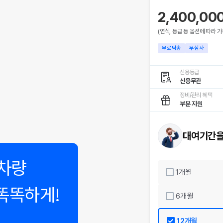
2,400,00
(연식, 등급 등 옵션에 따라 가
무료탁송
무심사
신용등급
신용무관
정비/관리 혜택
부분 지원
대여기간을
차량
1
개월
똑똑하게!
6
개월
12
개월