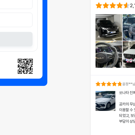
2,
윤정
**
쏘나타 진
공카의 무
이용할 수
되었고, 보
부담이 상
차량 인수