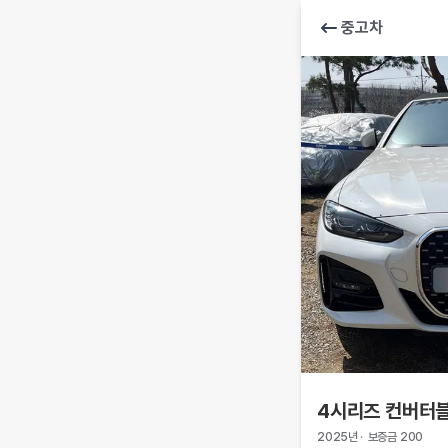
중고차
4시리즈 컨버터
2025
년
·
보증금
200