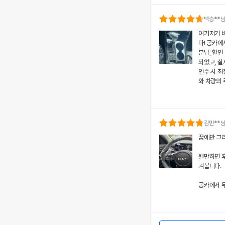
의 상태와 
분들도 부담
백승
**
여기저기 
공카의 본
다! 공카에
렌트료를 제
분납, 할인
황에서도 차
되었고, 실
상 깊었어요
인수 시 
와 차량의 
쏘나타의 세
고객도 부담
치에 대한
서비스 만
개인정보 수집 및 이
공카의 본
다시 이용하
'(주)공카'는 (이하 '회
로 책정되었
김민
**
통신망 이용촉진 및 정보
은 제 일정
전반적인 
꿈에만 그리
와주었어요
돋보여 제게
회사는 개인정보처리방침
경험을 주
웬만하면 
가 어떠한 용도와 방식으
쏘나타의 우
겨봅니다.
치에 대한 
떠한 조치가 취해지고 있
서 고객 한
공카에서 무
어요.
회사는 개인정보처리방침
할인 및 현
개별공지)을 통하여 공지
렸고, 그 
이처럼 체
본 방침은 : 2020 년 0
도 공카를
차량 인수
며, 제 경