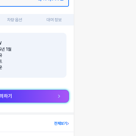
차량 옵션
대여 정보
W
5
년
1
월
유
트
운
문의하기
전체보기