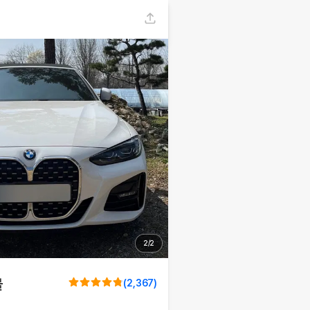
2
/
2
블
(
2,367
)