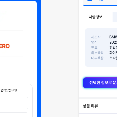
차량 정보
제조사
BM
연식
202
연료
휘발
외부색상
화이
내부색상
브라
선택한 정보로 
 연락드립니다!
상품 리뷰