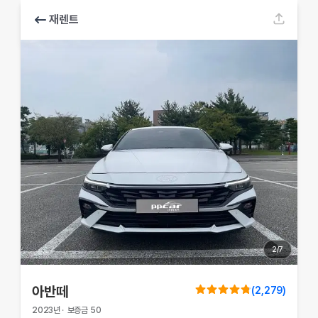
재렌트
2
/
7
아반떼
(
2,279
)
2023
년
·
보증금
50