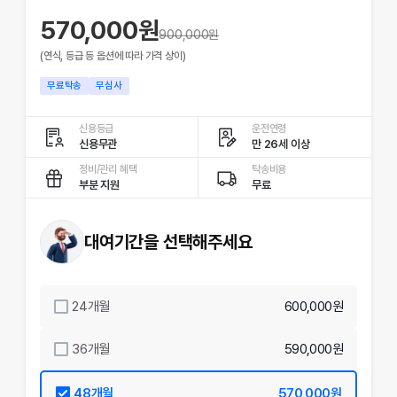
570,000원
900,000
원
(연식, 등급 등 옵션에 따라 가격 상이)
무료탁송
무심사
신용등급
운전연령
신용무관
만 26세 이상
정비/관리 혜택
탁송비용
부분 지원
무료
대여기간을 선택해주세요
24
개월
600,000원
36
개월
590,000원
48
개월
570,000원