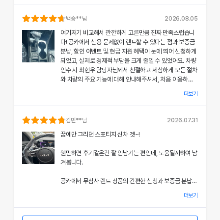
의 상태와 각종 기능에 대해 설명해주셔서, 처음 이용하는
분들도 부담 없이 서비스를 체험할 수 있었어요.
백승
**님
2026.08.05
여기저기 비교해서 깐깐하게 고른만큼 진짜 만족스럽습니
공카의 본부 직거래 시스템으로 중간 마진 없이 합리적인
다! 공카에서 신용 문제없이 렌트할 수 있다는 점과 보증금
렌트료를 제공받았고, 즉시 출고되는 신차 덕분에 긴급 상
분납, 할인 이벤트 및 현금 지원 혜택이 눈에 띄어 신청하게
황에서도 차질 없이 차량을 이용할 수 있었던 점이 특히 인
되었고, 실제로 경제적 부담을 크게 줄일 수 있었어요. 차량
상 깊었어요.
인수 시 최현우 담당자님께서 친절하고 세심하게 모든 절차
와 차량의 주요 기능에 대해 안내해주셔서, 처음 이용하는
쏘나타의 세련된 디자인과 최신 편의 기능, 그리고 안전 장
고객도 부담 없이 서비스를 체험할 수 있었어요.
치에 대한 세심한 관리가 직접 눈으로 확인되면서 전체적인
더보기
서비스 만족도가 한층 높아졌고, 이러한 경험은 앞으로도
개인정보 수집 및 이용 동의
공카의 본부 직거래 시스템 덕분에 렌트료가 매우 합리적으
다시 이용하고 싶은 강력한 동기가 되었어요.
'(주)공카'는 (이하 '회사'는) 고객님의 개인정보를 중요시하며, "정보
로 책정되었고, 필요할 때마다 즉시 출고되는 신차 시스템
김민
**님
2026.07.31
통신망 이용촉진 및 정보보호"에 관한 법률을 준수하고 있습니다.
은 제 일정에 맞춰 안정적으로 차량을 이용할 수 있도록 도
전반적인 서비스 과정에서 고객 맞춤형 배려와 빠른 응대가
꿈에만 그리던 스포티지 신차 겟~!
와주었어요.
돋보여 제게 잊지 못할 기억으로 남았으며, 이 만족스러운
회사는 개인정보처리방침을 통하여 고객님께서 제공하시는 개인정보
경험을 주위에도 자신 있게 추천드리고 싶어요.
웬만하면 후기같은건 잘 안남기는 편인데, 도움될까하여 남
가 어떠한 용도와 방식으로 이용되고 있으며, 개인정보보호를 위해 어
쏘나타의 우아한 디자인과 최신 편의 기능, 그리고 안전장
겨봅니다.
치에 대한 상세한 설명은 제 기대 이상이었으며, 전 과정에
떠한 조치가 취해지고 있는지 알려드립니다.
서 고객 한 분 한 분의 상황을 고려한 세심한 배려가 돋보였
공카에서 무심사 렌트 상품의 간편한 신청과 보증금 분납,
어요.
회사는 개인정보처리방침을 개정하는 경우 웹사이트 공지사항(또는
할인 및 현금 지원 이벤트 혜택을 확인한 후 바로 결정을 내
개별공지)을 통하여 공지할 것입니다.
더보기
렸고, 그 결과 경제적 부담을 크게 줄일 수 있었어요.
이처럼 체계적이고 친절한 서비스는 앞으로 차량 렌트 시에
본 방침은 : 2020 년 07 월 27일 부터 시행됩니다.
도 공카를 우선적으로 이용하게 만들 정도로 만족스러웠으
차량 인수 시 이준호 담당자님께서 따뜻하면서도 세심하게
며, 제 경험을 친구들과 지인들에게 자신 있게 추천드리고