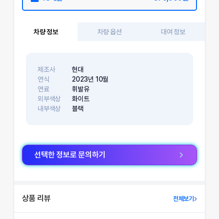
차량 정보
차량 옵션
대여 정보
제조사
현대
연식
2023
년
10
월
연료
휘발유
외부색상
화이트
내부색상
블랙
선택한 정보로 문의하기
상품 리뷰
전체보기