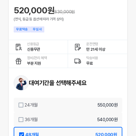
520,000원
830,000
원
(연식, 등급 등 옵션에 따라 가격 상이)
무료탁송
무심사
신용등급
운전연령
신용무관
만 21세 이상
정비/관리 혜택
탁송비용
부분 지원
무료
대여기간을 선택해주세요
24
개월
550,000원
36
개월
540,000원
48
개월
520,000원