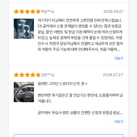
의 상태와 각종 기능에 대해 설명해주셔서, 처음 이용하는
분들도 부담 없이 서비스를 체험할 수 있었어요.
백승
**님
2026.08.01
여기저기 비교해서 깐깐하게 고른만큼 진짜 만족스럽습니
공카의 본부 직거래 시스템으로 중간 마진 없이 합리적인
다! 공카에서 신용 문제없이 렌트할 수 있다는 점과 보증금
렌트료를 제공받았고, 즉시 출고되는 신차 덕분에 긴급 상
분납, 할인 이벤트 및 현금 지원 혜택이 눈에 띄어 신청하게
황에서도 차질 없이 차량을 이용할 수 있었던 점이 특히 인
되었고, 실제로 경제적 부담을 크게 줄일 수 있었어요. 차량
상 깊었어요.
인수 시 최현우 담당자님께서 친절하고 세심하게 모든 절차
와 차량의 주요 기능에 대해 안내해주셔서, 처음 이용하는
쏘나타의 세련된 디자인과 최신 편의 기능, 그리고 안전 장
고객도 부담 없이 서비스를 체험할 수 있었어요.
치에 대한 세심한 관리가 직접 눈으로 확인되면서 전체적인
더보기
서비스 만족도가 한층 높아졌고, 이러한 경험은 앞으로도
개인정보 수집 및 이용 동의
공카의 본부 직거래 시스템 덕분에 렌트료가 매우 합리적으
다시 이용하고 싶은 강력한 동기가 되었어요.
'(주)공카'는 (이하 '회사'는) 고객님의 개인정보를 중요시하며, "정보
로 책정되었고, 필요할 때마다 즉시 출고되는 신차 시스템
김민
**님
2026.07.27
통신망 이용촉진 및 정보보호"에 관한 법률을 준수하고 있습니다.
은 제 일정에 맞춰 안정적으로 차량을 이용할 수 있도록 도
전반적인 서비스 과정에서 고객 맞춤형 배려와 빠른 응대가
꿈에만 그리던 스포티지 신차 겟~!
와주었어요.
돋보여 제게 잊지 못할 기억으로 남았으며, 이 만족스러운
회사는 개인정보처리방침을 통하여 고객님께서 제공하시는 개인정보
경험을 주위에도 자신 있게 추천드리고 싶어요.
웬만하면 후기같은건 잘 안남기는 편인데, 도움될까하여 남
가 어떠한 용도와 방식으로 이용되고 있으며, 개인정보보호를 위해 어
쏘나타의 우아한 디자인과 최신 편의 기능, 그리고 안전장
겨봅니다.
치에 대한 상세한 설명은 제 기대 이상이었으며, 전 과정에
떠한 조치가 취해지고 있는지 알려드립니다.
서 고객 한 분 한 분의 상황을 고려한 세심한 배려가 돋보였
공카에서 무심사 렌트 상품의 간편한 신청과 보증금 분납,
어요.
회사는 개인정보처리방침을 개정하는 경우 웹사이트 공지사항(또는
할인 및 현금 지원 이벤트 혜택을 확인한 후 바로 결정을 내
개별공지)을 통하여 공지할 것입니다.
더보기
렸고, 그 결과 경제적 부담을 크게 줄일 수 있었어요.
이처럼 체계적이고 친절한 서비스는 앞으로 차량 렌트 시에
본 방침은 : 2020 년 07 월 27일 부터 시행됩니다.
도 공카를 우선적으로 이용하게 만들 정도로 만족스러웠으
차량 인수 시 이준호 담당자님께서 따뜻하면서도 세심하게
며, 제 경험을 친구들과 지인들에게 자신 있게 추천드리고