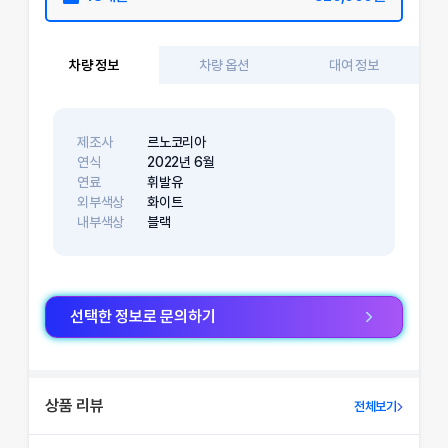
차량 정보
차량 옵션
대여 정보
제조사
르노코리아
연식
2022
년
6
월
연료
휘발유
외부색상
화이트
내부색상
블랙
선택한 정보로 문의하기
상품 리뷰
전체보기