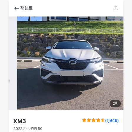
재렌트
2
/
7
XM3
(
1,946
)
2022
년
·
보증금
50