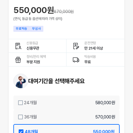
550,000원
870,000
원
(연식, 등급 등 옵션에 따라 가격 상이)
무료탁송
무심사
신용등급
운전연령
신용무관
만 21세 이상
정비/관리 혜택
탁송비용
부분 지원
무료
대여기간을 선택해주세요
24
개월
580,000원
36
개월
570,000원
48
개월
550,000원