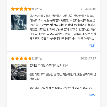
의 상태와 각종 기능에 대해 설명해주셔서, 처음 이용하는
분들도 부담 없이 서비스를 체험할 수 있었어요.
백승
**님
2026.08.01
여기저기 비교해서 깐깐하게 고른만큼 진짜 만족스럽습니
공카의 본부 직거래 시스템으로 중간 마진 없이 합리적인
다! 공카에서 신용 문제없이 렌트할 수 있다는 점과 보증금
렌트료를 제공받았고, 즉시 출고되는 신차 덕분에 긴급 상
분납, 할인 이벤트 및 현금 지원 혜택이 눈에 띄어 신청하게
황에서도 차질 없이 차량을 이용할 수 있었던 점이 특히 인
되었고, 실제로 경제적 부담을 크게 줄일 수 있었어요. 차량
상 깊었어요.
인수 시 최현우 담당자님께서 친절하고 세심하게 모든 절차
와 차량의 주요 기능에 대해 안내해주셔서, 처음 이용하는
쏘나타의 세련된 디자인과 최신 편의 기능, 그리고 안전 장
고객도 부담 없이 서비스를 체험할 수 있었어요.
치에 대한 세심한 관리가 직접 눈으로 확인되면서 전체적인
더보기
서비스 만족도가 한층 높아졌고, 이러한 경험은 앞으로도
개인정보 수집 및 이용 동의
공카의 본부 직거래 시스템 덕분에 렌트료가 매우 합리적으
다시 이용하고 싶은 강력한 동기가 되었어요.
'(주)공카'는 (이하 '회사'는) 고객님의 개인정보를 중요시하며, "정보
로 책정되었고, 필요할 때마다 즉시 출고되는 신차 시스템
김민
**님
2026.07.27
통신망 이용촉진 및 정보보호"에 관한 법률을 준수하고 있습니다.
은 제 일정에 맞춰 안정적으로 차량을 이용할 수 있도록 도
전반적인 서비스 과정에서 고객 맞춤형 배려와 빠른 응대가
꿈에만 그리던 스포티지 신차 겟~!
와주었어요.
돋보여 제게 잊지 못할 기억으로 남았으며, 이 만족스러운
회사는 개인정보처리방침을 통하여 고객님께서 제공하시는 개인정보
경험을 주위에도 자신 있게 추천드리고 싶어요.
웬만하면 후기같은건 잘 안남기는 편인데, 도움될까하여 남
가 어떠한 용도와 방식으로 이용되고 있으며, 개인정보보호를 위해 어
쏘나타의 우아한 디자인과 최신 편의 기능, 그리고 안전장
겨봅니다.
치에 대한 상세한 설명은 제 기대 이상이었으며, 전 과정에
떠한 조치가 취해지고 있는지 알려드립니다.
서 고객 한 분 한 분의 상황을 고려한 세심한 배려가 돋보였
공카에서 무심사 렌트 상품의 간편한 신청과 보증금 분납,
어요.
회사는 개인정보처리방침을 개정하는 경우 웹사이트 공지사항(또는
할인 및 현금 지원 이벤트 혜택을 확인한 후 바로 결정을 내
개별공지)을 통하여 공지할 것입니다.
더보기
렸고, 그 결과 경제적 부담을 크게 줄일 수 있었어요.
이처럼 체계적이고 친절한 서비스는 앞으로 차량 렌트 시에
본 방침은 : 2020 년 07 월 27일 부터 시행됩니다.
도 공카를 우선적으로 이용하게 만들 정도로 만족스러웠으
차량 인수 시 이준호 담당자님께서 따뜻하면서도 세심하게
며, 제 경험을 친구들과 지인들에게 자신 있게 추천드리고