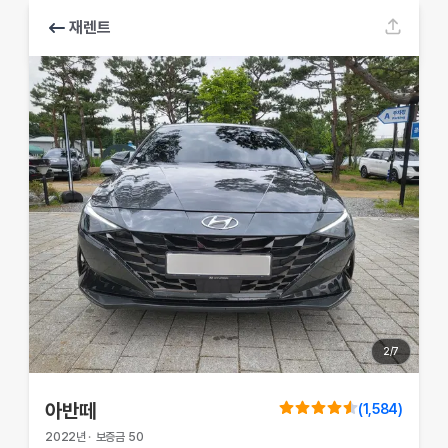
재렌트
2
/
7
아반떼
(
1,584
)
2022
년
·
보증금
50