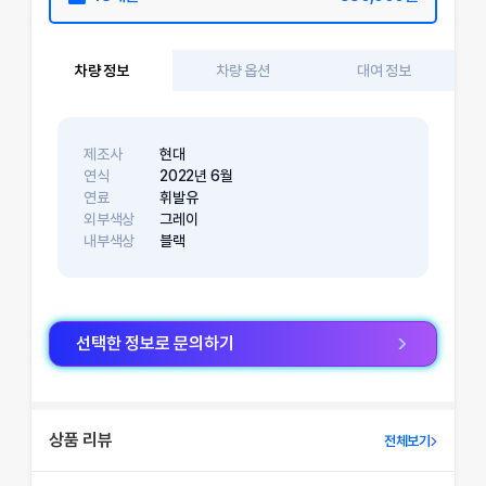
차량 정보
차량 옵션
대여 정보
제조사
현대
연식
2022
년
6
월
연료
휘발유
외부색상
그레이
내부색상
블랙
선택한 정보로 문의하기
상품 리뷰
전체보기