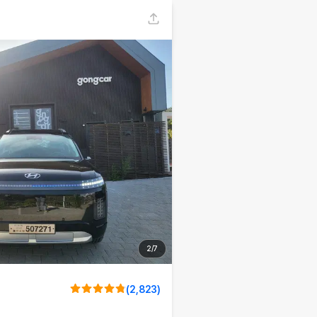
2
/
7
(
2,823
)