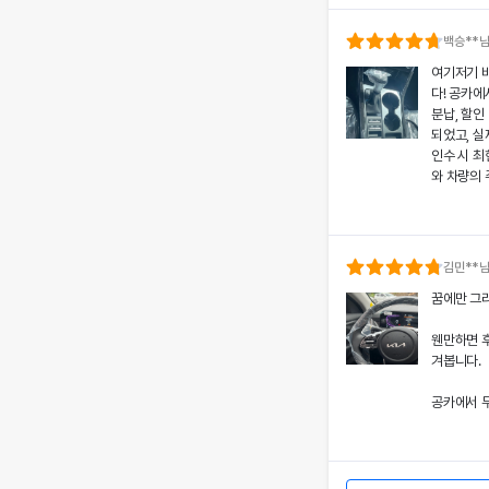
의 상태와 
분들도 부담
백승
**
여기저기 
공카의 본
다! 공카에
렌트료를 제
분납, 할인
황에서도 차
되었고, 실
상 깊었어요
인수 시 
와 차량의 
쏘나타의 세
고객도 부담
치에 대한
서비스 만
개인정보 수집 및 이
공카의 본
다시 이용하
'(주)공카'는 (이하 '회
로 책정되었
김민
**
통신망 이용촉진 및 정보
은 제 일정
전반적인 
꿈에만 그리
와주었어요
돋보여 제게
회사는 개인정보처리방침
경험을 주
웬만하면 
가 어떠한 용도와 방식으
쏘나타의 우
겨봅니다.
치에 대한 
떠한 조치가 취해지고 있
서 고객 한
공카에서 무
어요.
회사는 개인정보처리방침
할인 및 현
개별공지)을 통하여 공지
렸고, 그 
이처럼 체
본 방침은 : 2020 년 0
도 공카를
차량 인수
며, 제 경