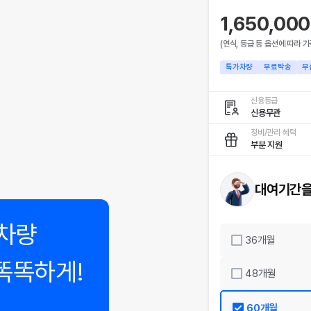
1,650,00
(연식, 등급 등 옵션에 따라 가
특가차량
무료탁송
무
신용등급
신용무관
정비/관리 혜택
부분 지원
대여기간을
차량
36
개월
똑똑하게!
48
개월
60
개월