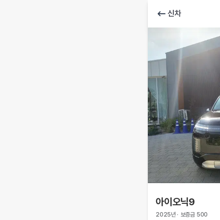
신차
아이오닉9
2025
년
·
보증금
500