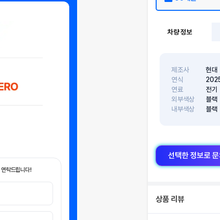
차량 정보
제조사
현대
연식
202
연료
전기
외부색상
블랙
내부색상
블랙
선택한 정보로 
 연락드립니다!
상품 리뷰