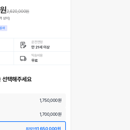
0원
2,620,000
원
격 상이)
심사
운전연령
만 21세 이상
탁송비용
무료
 선택해주세요
1,750,000원
1,700,000원
1,650,000원
최저가격