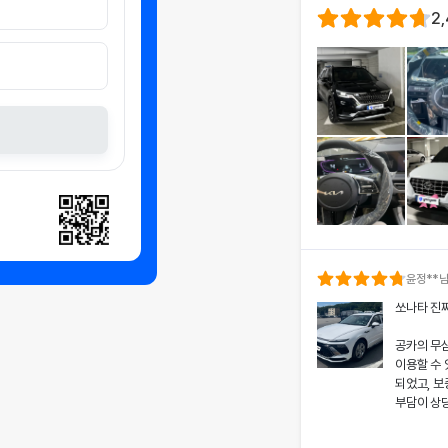
2
윤정
**
쏘나타 진
공카의 무
이용할 수
되었고, 보
부담이 상
차량 인수