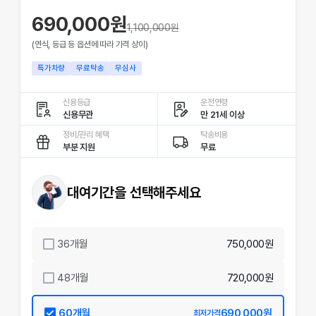
690,000원
1,100,000
원
(연식, 등급 등 옵션에 따라 가격 상이)
특가차량
무료탁송
무심사
신용등급
운전연령
신용무관
만 21세 이상
정비/관리 혜택
탁송비용
부분 지원
무료
대여기간을 선택해주세요
36
개월
750,000원
48
개월
720,000원
60
개월
690,000원
최저가격