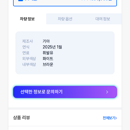
차량 정보
차량 옵션
대여 정보
제조사
기아
연식
2025
년
1
월
연료
휘발유
외부색상
화이트
내부색상
브라운
선택한 정보로 문의하기
상품 리뷰
전체보기