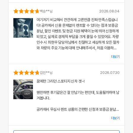
의 상태와 각종 기능에 대해 설명해주셔서, 처음 이용하는
분들도 부담 없이 서비스를 체험할 수 있었어요.
백승
**님
2026.08.04
여기저기 비교해서 깐깐하게 고른만큼 진짜 만족스럽습니
공카의 본부 직거래 시스템으로 중간 마진 없이 합리적인
다! 공카에서 신용 문제없이 렌트할 수 있다는 점과 보증금
렌트료를 제공받았고, 즉시 출고되는 신차 덕분에 긴급 상
분납, 할인 이벤트 및 현금 지원 혜택이 눈에 띄어 신청하게
황에서도 차질 없이 차량을 이용할 수 있었던 점이 특히 인
되었고, 실제로 경제적 부담을 크게 줄일 수 있었어요. 차량
상 깊었어요.
인수 시 최현우 담당자님께서 친절하고 세심하게 모든 절차
와 차량의 주요 기능에 대해 안내해주셔서, 처음 이용하는
쏘나타의 세련된 디자인과 최신 편의 기능, 그리고 안전 장
고객도 부담 없이 서비스를 체험할 수 있었어요.
치에 대한 세심한 관리가 직접 눈으로 확인되면서 전체적인
더보기
서비스 만족도가 한층 높아졌고, 이러한 경험은 앞으로도
개인정보 수집 및 이용 동의
공카의 본부 직거래 시스템 덕분에 렌트료가 매우 합리적으
다시 이용하고 싶은 강력한 동기가 되었어요.
'(주)공카'는 (이하 '회사'는) 고객님의 개인정보를 중요시하며, "정보
로 책정되었고, 필요할 때마다 즉시 출고되는 신차 시스템
김민
**님
2026.07.30
통신망 이용촉진 및 정보보호"에 관한 법률을 준수하고 있습니다.
은 제 일정에 맞춰 안정적으로 차량을 이용할 수 있도록 도
전반적인 서비스 과정에서 고객 맞춤형 배려와 빠른 응대가
꿈에만 그리던 스포티지 신차 겟~!
와주었어요.
돋보여 제게 잊지 못할 기억으로 남았으며, 이 만족스러운
회사는 개인정보처리방침을 통하여 고객님께서 제공하시는 개인정보
경험을 주위에도 자신 있게 추천드리고 싶어요.
웬만하면 후기같은건 잘 안남기는 편인데, 도움될까하여 남
가 어떠한 용도와 방식으로 이용되고 있으며, 개인정보보호를 위해 어
쏘나타의 우아한 디자인과 최신 편의 기능, 그리고 안전장
겨봅니다.
치에 대한 상세한 설명은 제 기대 이상이었으며, 전 과정에
떠한 조치가 취해지고 있는지 알려드립니다.
서 고객 한 분 한 분의 상황을 고려한 세심한 배려가 돋보였
공카에서 무심사 렌트 상품의 간편한 신청과 보증금 분납,
어요.
회사는 개인정보처리방침을 개정하는 경우 웹사이트 공지사항(또는
할인 및 현금 지원 이벤트 혜택을 확인한 후 바로 결정을 내
개별공지)을 통하여 공지할 것입니다.
더보기
렸고, 그 결과 경제적 부담을 크게 줄일 수 있었어요.
이처럼 체계적이고 친절한 서비스는 앞으로 차량 렌트 시에
본 방침은 : 2020 년 07 월 27일 부터 시행됩니다.
도 공카를 우선적으로 이용하게 만들 정도로 만족스러웠으
차량 인수 시 이준호 담당자님께서 따뜻하면서도 세심하게
며, 제 경험을 친구들과 지인들에게 자신 있게 추천드리고