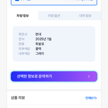
차량 정보
차량 옵션
대여 정보
제조사
현대
연식
2025
년
1
월
연료
휘발유
외부색상
블랙
내부색상
그레이
선택한 정보로 문의하기
상품 리뷰
전체보기