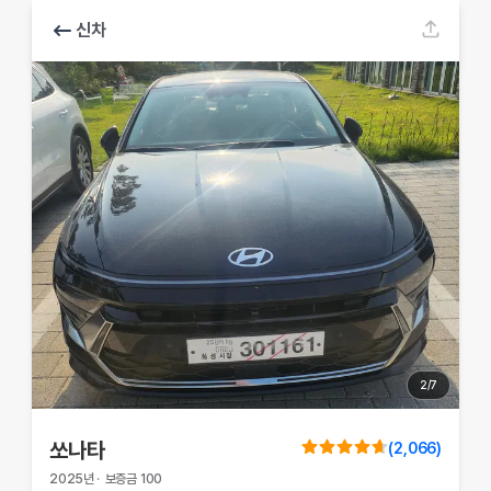
신차
2
/
7
쏘나타
(
2,066
)
2025
년
·
보증금
100