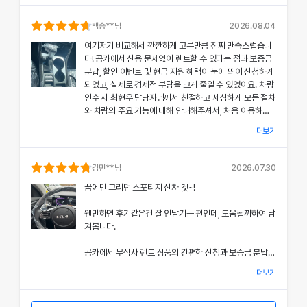
의 상태와 각종 기능에 대해 설명해주셔서, 처음 이용하는
분들도 부담 없이 서비스를 체험할 수 있었어요.
백승
**님
2026.08.04
여기저기 비교해서 깐깐하게 고른만큼 진짜 만족스럽습니
공카의 본부 직거래 시스템으로 중간 마진 없이 합리적인
다! 공카에서 신용 문제없이 렌트할 수 있다는 점과 보증금
렌트료를 제공받았고, 즉시 출고되는 신차 덕분에 긴급 상
분납, 할인 이벤트 및 현금 지원 혜택이 눈에 띄어 신청하게
황에서도 차질 없이 차량을 이용할 수 있었던 점이 특히 인
되었고, 실제로 경제적 부담을 크게 줄일 수 있었어요. 차량
상 깊었어요.
인수 시 최현우 담당자님께서 친절하고 세심하게 모든 절차
와 차량의 주요 기능에 대해 안내해주셔서, 처음 이용하는
쏘나타의 세련된 디자인과 최신 편의 기능, 그리고 안전 장
고객도 부담 없이 서비스를 체험할 수 있었어요.
치에 대한 세심한 관리가 직접 눈으로 확인되면서 전체적인
더보기
서비스 만족도가 한층 높아졌고, 이러한 경험은 앞으로도
개인정보 수집 및 이용 동의
공카의 본부 직거래 시스템 덕분에 렌트료가 매우 합리적으
다시 이용하고 싶은 강력한 동기가 되었어요.
'(주)공카'는 (이하 '회사'는) 고객님의 개인정보를 중요시하며, "정보
로 책정되었고, 필요할 때마다 즉시 출고되는 신차 시스템
김민
**님
2026.07.30
통신망 이용촉진 및 정보보호"에 관한 법률을 준수하고 있습니다.
은 제 일정에 맞춰 안정적으로 차량을 이용할 수 있도록 도
전반적인 서비스 과정에서 고객 맞춤형 배려와 빠른 응대가
꿈에만 그리던 스포티지 신차 겟~!
와주었어요.
돋보여 제게 잊지 못할 기억으로 남았으며, 이 만족스러운
회사는 개인정보처리방침을 통하여 고객님께서 제공하시는 개인정보
경험을 주위에도 자신 있게 추천드리고 싶어요.
웬만하면 후기같은건 잘 안남기는 편인데, 도움될까하여 남
가 어떠한 용도와 방식으로 이용되고 있으며, 개인정보보호를 위해 어
쏘나타의 우아한 디자인과 최신 편의 기능, 그리고 안전장
겨봅니다.
치에 대한 상세한 설명은 제 기대 이상이었으며, 전 과정에
떠한 조치가 취해지고 있는지 알려드립니다.
서 고객 한 분 한 분의 상황을 고려한 세심한 배려가 돋보였
공카에서 무심사 렌트 상품의 간편한 신청과 보증금 분납,
어요.
회사는 개인정보처리방침을 개정하는 경우 웹사이트 공지사항(또는
할인 및 현금 지원 이벤트 혜택을 확인한 후 바로 결정을 내
개별공지)을 통하여 공지할 것입니다.
더보기
렸고, 그 결과 경제적 부담을 크게 줄일 수 있었어요.
이처럼 체계적이고 친절한 서비스는 앞으로 차량 렌트 시에
본 방침은 : 2020 년 07 월 27일 부터 시행됩니다.
도 공카를 우선적으로 이용하게 만들 정도로 만족스러웠으
차량 인수 시 이준호 담당자님께서 따뜻하면서도 세심하게
며, 제 경험을 친구들과 지인들에게 자신 있게 추천드리고