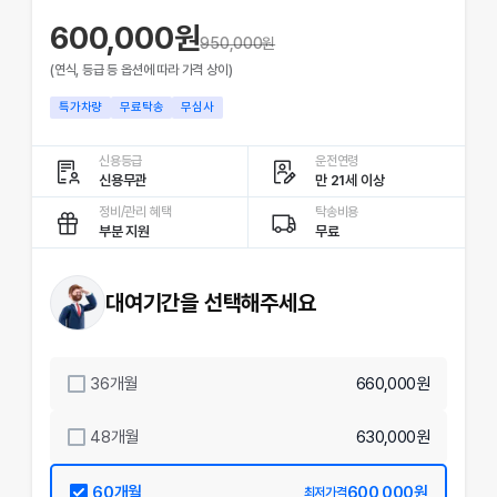
600,000원
950,000
원
(연식, 등급 등 옵션에 따라 가격 상이)
특가차량
무료탁송
무심사
신용등급
운전연령
신용무관
만 21세 이상
정비/관리 혜택
탁송비용
부분 지원
무료
대여기간을 선택해주세요
36
개월
660,000원
48
개월
630,000원
60
개월
600,000원
최저가격