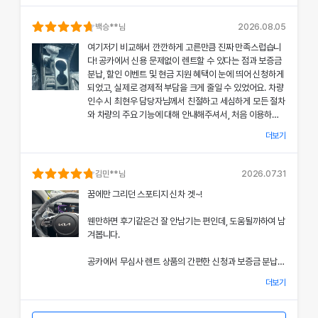
의 상태와 각종 기능에 대해 설명해주셔서, 처음 이용하는
분들도 부담 없이 서비스를 체험할 수 있었어요.
백승
**님
2026.08.05
여기저기 비교해서 깐깐하게 고른만큼 진짜 만족스럽습니
공카의 본부 직거래 시스템으로 중간 마진 없이 합리적인
다! 공카에서 신용 문제없이 렌트할 수 있다는 점과 보증금
렌트료를 제공받았고, 즉시 출고되는 신차 덕분에 긴급 상
분납, 할인 이벤트 및 현금 지원 혜택이 눈에 띄어 신청하게
황에서도 차질 없이 차량을 이용할 수 있었던 점이 특히 인
되었고, 실제로 경제적 부담을 크게 줄일 수 있었어요. 차량
상 깊었어요.
인수 시 최현우 담당자님께서 친절하고 세심하게 모든 절차
와 차량의 주요 기능에 대해 안내해주셔서, 처음 이용하는
쏘나타의 세련된 디자인과 최신 편의 기능, 그리고 안전 장
고객도 부담 없이 서비스를 체험할 수 있었어요.
치에 대한 세심한 관리가 직접 눈으로 확인되면서 전체적인
더보기
서비스 만족도가 한층 높아졌고, 이러한 경험은 앞으로도
개인정보 수집 및 이용 동의
공카의 본부 직거래 시스템 덕분에 렌트료가 매우 합리적으
다시 이용하고 싶은 강력한 동기가 되었어요.
'(주)공카'는 (이하 '회사'는) 고객님의 개인정보를 중요시하며, "정보
로 책정되었고, 필요할 때마다 즉시 출고되는 신차 시스템
김민
**님
2026.07.31
통신망 이용촉진 및 정보보호"에 관한 법률을 준수하고 있습니다.
은 제 일정에 맞춰 안정적으로 차량을 이용할 수 있도록 도
전반적인 서비스 과정에서 고객 맞춤형 배려와 빠른 응대가
꿈에만 그리던 스포티지 신차 겟~!
와주었어요.
돋보여 제게 잊지 못할 기억으로 남았으며, 이 만족스러운
회사는 개인정보처리방침을 통하여 고객님께서 제공하시는 개인정보
경험을 주위에도 자신 있게 추천드리고 싶어요.
웬만하면 후기같은건 잘 안남기는 편인데, 도움될까하여 남
가 어떠한 용도와 방식으로 이용되고 있으며, 개인정보보호를 위해 어
쏘나타의 우아한 디자인과 최신 편의 기능, 그리고 안전장
겨봅니다.
치에 대한 상세한 설명은 제 기대 이상이었으며, 전 과정에
떠한 조치가 취해지고 있는지 알려드립니다.
서 고객 한 분 한 분의 상황을 고려한 세심한 배려가 돋보였
공카에서 무심사 렌트 상품의 간편한 신청과 보증금 분납,
어요.
회사는 개인정보처리방침을 개정하는 경우 웹사이트 공지사항(또는
할인 및 현금 지원 이벤트 혜택을 확인한 후 바로 결정을 내
개별공지)을 통하여 공지할 것입니다.
더보기
렸고, 그 결과 경제적 부담을 크게 줄일 수 있었어요.
이처럼 체계적이고 친절한 서비스는 앞으로 차량 렌트 시에
본 방침은 : 2020 년 07 월 27일 부터 시행됩니다.
도 공카를 우선적으로 이용하게 만들 정도로 만족스러웠으
차량 인수 시 이준호 담당자님께서 따뜻하면서도 세심하게
며, 제 경험을 친구들과 지인들에게 자신 있게 추천드리고