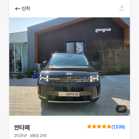
신차
2
/
7
싼타페
(
1,539
)
2025
년
·
보증금
200