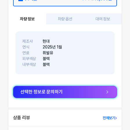
차량 정보
차량 옵션
대여 정보
제조사
현대
연식
2025
년
1
월
연료
휘발유
외부색상
블랙
내부색상
블랙
선택한 정보로 문의하기
상품 리뷰
전체보기