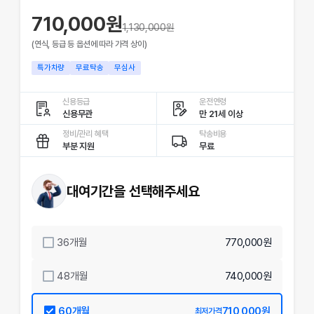
710,000원
1,130,000
원
(연식, 등급 등 옵션에 따라 가격 상이)
특가차량
무료탁송
무심사
신용등급
운전연령
신용무관
만 21세 이상
정비/관리 혜택
탁송비용
부분 지원
무료
대여기간을 선택해주세요
36
개월
770,000원
48
개월
740,000원
60
개월
710,000원
최저가격