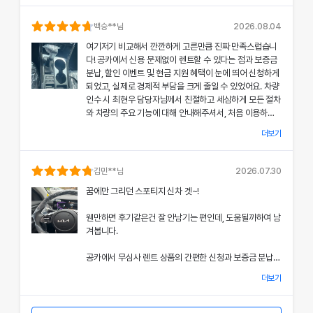
의 상태와 각종 기능에 대해 설명해주셔서, 처음 이용하는
분들도 부담 없이 서비스를 체험할 수 있었어요.
백승
**님
2026.08.04
여기저기 비교해서 깐깐하게 고른만큼 진짜 만족스럽습니
공카의 본부 직거래 시스템으로 중간 마진 없이 합리적인
다! 공카에서 신용 문제없이 렌트할 수 있다는 점과 보증금
렌트료를 제공받았고, 즉시 출고되는 신차 덕분에 긴급 상
분납, 할인 이벤트 및 현금 지원 혜택이 눈에 띄어 신청하게
황에서도 차질 없이 차량을 이용할 수 있었던 점이 특히 인
되었고, 실제로 경제적 부담을 크게 줄일 수 있었어요. 차량
상 깊었어요.
인수 시 최현우 담당자님께서 친절하고 세심하게 모든 절차
와 차량의 주요 기능에 대해 안내해주셔서, 처음 이용하는
쏘나타의 세련된 디자인과 최신 편의 기능, 그리고 안전 장
고객도 부담 없이 서비스를 체험할 수 있었어요.
치에 대한 세심한 관리가 직접 눈으로 확인되면서 전체적인
더보기
서비스 만족도가 한층 높아졌고, 이러한 경험은 앞으로도
개인정보 수집 및 이용 동의
공카의 본부 직거래 시스템 덕분에 렌트료가 매우 합리적으
다시 이용하고 싶은 강력한 동기가 되었어요.
'(주)공카'는 (이하 '회사'는) 고객님의 개인정보를 중요시하며, "정보
로 책정되었고, 필요할 때마다 즉시 출고되는 신차 시스템
김민
**님
2026.07.30
통신망 이용촉진 및 정보보호"에 관한 법률을 준수하고 있습니다.
은 제 일정에 맞춰 안정적으로 차량을 이용할 수 있도록 도
전반적인 서비스 과정에서 고객 맞춤형 배려와 빠른 응대가
꿈에만 그리던 스포티지 신차 겟~!
와주었어요.
돋보여 제게 잊지 못할 기억으로 남았으며, 이 만족스러운
회사는 개인정보처리방침을 통하여 고객님께서 제공하시는 개인정보
경험을 주위에도 자신 있게 추천드리고 싶어요.
웬만하면 후기같은건 잘 안남기는 편인데, 도움될까하여 남
가 어떠한 용도와 방식으로 이용되고 있으며, 개인정보보호를 위해 어
쏘나타의 우아한 디자인과 최신 편의 기능, 그리고 안전장
겨봅니다.
치에 대한 상세한 설명은 제 기대 이상이었으며, 전 과정에
떠한 조치가 취해지고 있는지 알려드립니다.
서 고객 한 분 한 분의 상황을 고려한 세심한 배려가 돋보였
공카에서 무심사 렌트 상품의 간편한 신청과 보증금 분납,
어요.
회사는 개인정보처리방침을 개정하는 경우 웹사이트 공지사항(또는
할인 및 현금 지원 이벤트 혜택을 확인한 후 바로 결정을 내
개별공지)을 통하여 공지할 것입니다.
더보기
렸고, 그 결과 경제적 부담을 크게 줄일 수 있었어요.
이처럼 체계적이고 친절한 서비스는 앞으로 차량 렌트 시에
본 방침은 : 2020 년 07 월 27일 부터 시행됩니다.
도 공카를 우선적으로 이용하게 만들 정도로 만족스러웠으
차량 인수 시 이준호 담당자님께서 따뜻하면서도 세심하게
며, 제 경험을 친구들과 지인들에게 자신 있게 추천드리고