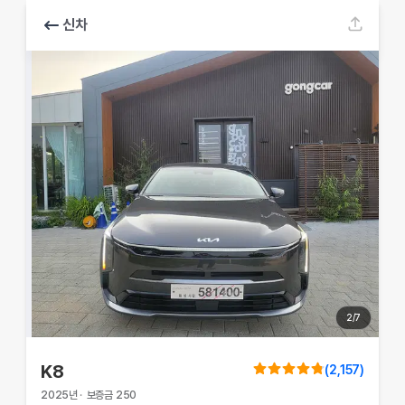
신차
2
/
7
K8
(
2,157
)
2025
년
·
보증금
250