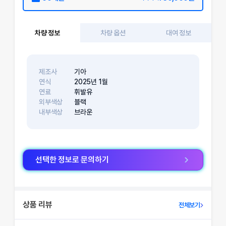
차량 정보
차량 옵션
대여 정보
제조사
기아
연식
2025
년
1
월
연료
휘발유
외부색상
블랙
내부색상
브라운
선택한 정보로 문의하기
상품 리뷰
전체보기