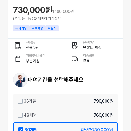
730,000원
1,160,000
원
(연식, 등급 등 옵션에 따라 가격 상이)
특가차량
무료탁송
무심사
신용등급
운전연령
신용무관
만 21세 이상
정비/관리 혜택
탁송비용
부분 지원
무료
대여기간을 선택해주세요
36
개월
790,000원
48
개월
760,000원
60
개월
730,000원
최저가격