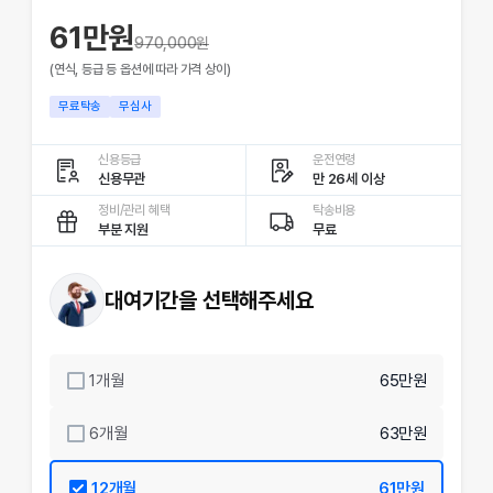
61만원
970,000
원
(연식, 등급 등 옵션에 따라 가격 상이)
무료탁송
무심사
신용등급
운전연령
신용무관
만 26세 이상
정비/관리 혜택
탁송비용
부분 지원
무료
대여기간을 선택해주세요
1
개월
65만원
6
개월
63만원
12
개월
61만원