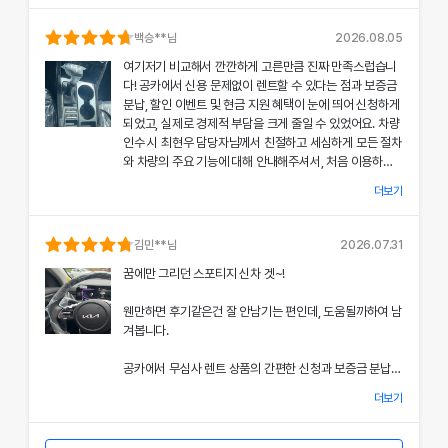
의 상태와 각종 기능에 대해 설명해주셔서, 처음 이용하는
분들도 부담 없이 서비스를 체험할 수 있었어요.
백승
**님
2026.08.05
여기저기 비교해서 깐깐하게 고른만큼 진짜 만족스럽습니
공카의 본부 직거래 시스템으로 중간 마진 없이 합리적인
다! 공카에서 신용 문제없이 렌트할 수 있다는 점과 보증금
렌트료를 제공받았고, 즉시 출고되는 신차 덕분에 긴급 상
분납, 할인 이벤트 및 현금 지원 혜택이 눈에 띄어 신청하게
황에서도 차질 없이 차량을 이용할 수 있었던 점이 특히 인
되었고, 실제로 경제적 부담을 크게 줄일 수 있었어요. 차량
상 깊었어요.
인수 시 최현우 담당자님께서 친절하고 세심하게 모든 절차
와 차량의 주요 기능에 대해 안내해주셔서, 처음 이용하는
쏘나타의 세련된 디자인과 최신 편의 기능, 그리고 안전 장
고객도 부담 없이 서비스를 체험할 수 있었어요.
치에 대한 세심한 관리가 직접 눈으로 확인되면서 전체적인
더보기
서비스 만족도가 한층 높아졌고, 이러한 경험은 앞으로도
개인정보 수집 및 이용 동의
공카의 본부 직거래 시스템 덕분에 렌트료가 매우 합리적으
다시 이용하고 싶은 강력한 동기가 되었어요.
'(주)공카'는 (이하 '회사'는) 고객님의 개인정보를 중요시하며, "정보
로 책정되었고, 필요할 때마다 즉시 출고되는 신차 시스템
김민
**님
2026.07.31
통신망 이용촉진 및 정보보호"에 관한 법률을 준수하고 있습니다.
은 제 일정에 맞춰 안정적으로 차량을 이용할 수 있도록 도
전반적인 서비스 과정에서 고객 맞춤형 배려와 빠른 응대가
꿈에만 그리던 스포티지 신차 겟~!
와주었어요.
돋보여 제게 잊지 못할 기억으로 남았으며, 이 만족스러운
회사는 개인정보처리방침을 통하여 고객님께서 제공하시는 개인정보
경험을 주위에도 자신 있게 추천드리고 싶어요.
웬만하면 후기같은건 잘 안남기는 편인데, 도움될까하여 남
가 어떠한 용도와 방식으로 이용되고 있으며, 개인정보보호를 위해 어
쏘나타의 우아한 디자인과 최신 편의 기능, 그리고 안전장
겨봅니다.
치에 대한 상세한 설명은 제 기대 이상이었으며, 전 과정에
떠한 조치가 취해지고 있는지 알려드립니다.
서 고객 한 분 한 분의 상황을 고려한 세심한 배려가 돋보였
공카에서 무심사 렌트 상품의 간편한 신청과 보증금 분납,
어요.
회사는 개인정보처리방침을 개정하는 경우 웹사이트 공지사항(또는
할인 및 현금 지원 이벤트 혜택을 확인한 후 바로 결정을 내
개별공지)을 통하여 공지할 것입니다.
더보기
렸고, 그 결과 경제적 부담을 크게 줄일 수 있었어요.
이처럼 체계적이고 친절한 서비스는 앞으로 차량 렌트 시에
본 방침은 : 2020 년 07 월 27일 부터 시행됩니다.
도 공카를 우선적으로 이용하게 만들 정도로 만족스러웠으
차량 인수 시 이준호 담당자님께서 따뜻하면서도 세심하게
며, 제 경험을 친구들과 지인들에게 자신 있게 추천드리고