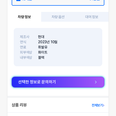
차량 정보
차량 옵션
대여 정보
제조사
현대
연식
2023
년
10
월
연료
휘발유
외부색상
화이트
내부색상
블랙
선택한 정보로 문의하기
상품 리뷰
전체보기