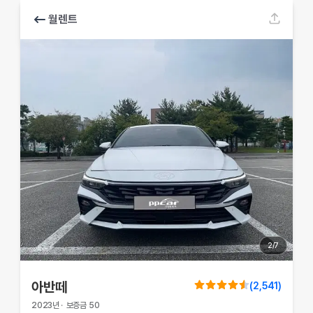
월렌트
2
/
7
아반떼
(
2,541
)
2023
년
·
보증금
50