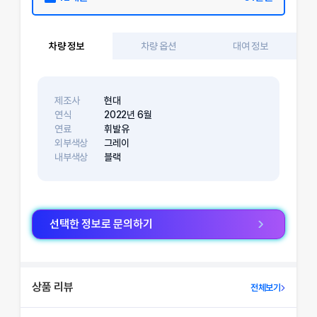
차량 정보
차량 옵션
대여 정보
제조사
현대
연식
2022
년
6
월
연료
휘발유
외부색상
그레이
내부색상
블랙
선택한 정보로 문의하기
상품 리뷰
전체보기