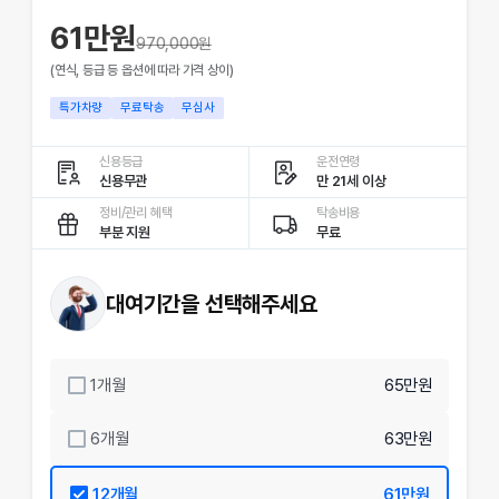
61만원
970,000
원
(연식, 등급 등 옵션에 따라 가격 상이)
특가차량
무료탁송
무심사
신용등급
운전연령
신용무관
만 21세 이상
정비/관리 혜택
탁송비용
부분 지원
무료
대여기간을 선택해주세요
1
개월
65만원
6
개월
63만원
12
개월
61만원