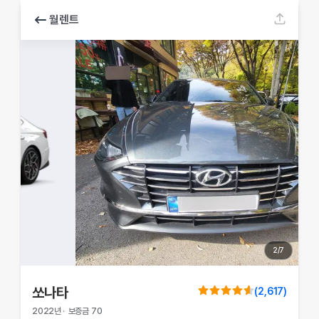
월렌트
2
/
7
쏘나타
(
2,617
)
2022
년
·
보증금
70