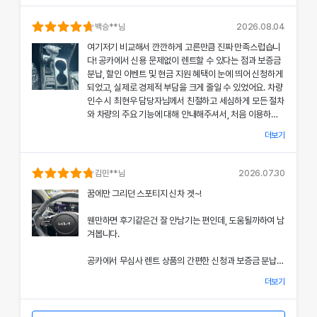
의 상태와 각종 기능에 대해 설명해주셔서, 처음 이용하는
분들도 부담 없이 서비스를 체험할 수 있었어요.
백승
**님
2026.08.04
여기저기 비교해서 깐깐하게 고른만큼 진짜 만족스럽습니
공카의 본부 직거래 시스템으로 중간 마진 없이 합리적인
다! 공카에서 신용 문제없이 렌트할 수 있다는 점과 보증금
렌트료를 제공받았고, 즉시 출고되는 신차 덕분에 긴급 상
분납, 할인 이벤트 및 현금 지원 혜택이 눈에 띄어 신청하게
황에서도 차질 없이 차량을 이용할 수 있었던 점이 특히 인
되었고, 실제로 경제적 부담을 크게 줄일 수 있었어요. 차량
상 깊었어요.
인수 시 최현우 담당자님께서 친절하고 세심하게 모든 절차
와 차량의 주요 기능에 대해 안내해주셔서, 처음 이용하는
쏘나타의 세련된 디자인과 최신 편의 기능, 그리고 안전 장
고객도 부담 없이 서비스를 체험할 수 있었어요.
치에 대한 세심한 관리가 직접 눈으로 확인되면서 전체적인
더보기
서비스 만족도가 한층 높아졌고, 이러한 경험은 앞으로도
개인정보 수집 및 이용 동의
공카의 본부 직거래 시스템 덕분에 렌트료가 매우 합리적으
다시 이용하고 싶은 강력한 동기가 되었어요.
'(주)공카'는 (이하 '회사'는) 고객님의 개인정보를 중요시하며, "정보
로 책정되었고, 필요할 때마다 즉시 출고되는 신차 시스템
김민
**님
2026.07.30
통신망 이용촉진 및 정보보호"에 관한 법률을 준수하고 있습니다.
은 제 일정에 맞춰 안정적으로 차량을 이용할 수 있도록 도
전반적인 서비스 과정에서 고객 맞춤형 배려와 빠른 응대가
꿈에만 그리던 스포티지 신차 겟~!
와주었어요.
돋보여 제게 잊지 못할 기억으로 남았으며, 이 만족스러운
회사는 개인정보처리방침을 통하여 고객님께서 제공하시는 개인정보
경험을 주위에도 자신 있게 추천드리고 싶어요.
웬만하면 후기같은건 잘 안남기는 편인데, 도움될까하여 남
가 어떠한 용도와 방식으로 이용되고 있으며, 개인정보보호를 위해 어
쏘나타의 우아한 디자인과 최신 편의 기능, 그리고 안전장
겨봅니다.
치에 대한 상세한 설명은 제 기대 이상이었으며, 전 과정에
떠한 조치가 취해지고 있는지 알려드립니다.
서 고객 한 분 한 분의 상황을 고려한 세심한 배려가 돋보였
공카에서 무심사 렌트 상품의 간편한 신청과 보증금 분납,
어요.
회사는 개인정보처리방침을 개정하는 경우 웹사이트 공지사항(또는
할인 및 현금 지원 이벤트 혜택을 확인한 후 바로 결정을 내
개별공지)을 통하여 공지할 것입니다.
더보기
렸고, 그 결과 경제적 부담을 크게 줄일 수 있었어요.
이처럼 체계적이고 친절한 서비스는 앞으로 차량 렌트 시에
본 방침은 : 2020 년 07 월 27일 부터 시행됩니다.
도 공카를 우선적으로 이용하게 만들 정도로 만족스러웠으
차량 인수 시 이준호 담당자님께서 따뜻하면서도 세심하게
며, 제 경험을 친구들과 지인들에게 자신 있게 추천드리고