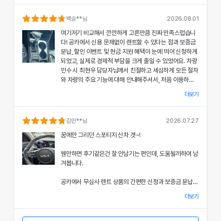
의 상태와 각종 기능에 대해 설명해주셔서, 처음 이용하는
분들도 부담 없이 서비스를 체험할 수 있었어요.
백승
**님
2026.08.01
여기저기 비교해서 깐깐하게 고른만큼 진짜 만족스럽습니
공카의 본부 직거래 시스템으로 중간 마진 없이 합리적인
다! 공카에서 신용 문제없이 렌트할 수 있다는 점과 보증금
렌트료를 제공받았고, 즉시 출고되는 신차 덕분에 긴급 상
분납, 할인 이벤트 및 현금 지원 혜택이 눈에 띄어 신청하게
황에서도 차질 없이 차량을 이용할 수 있었던 점이 특히 인
되었고, 실제로 경제적 부담을 크게 줄일 수 있었어요. 차량
상 깊었어요.
인수 시 최현우 담당자님께서 친절하고 세심하게 모든 절차
와 차량의 주요 기능에 대해 안내해주셔서, 처음 이용하는
쏘나타의 세련된 디자인과 최신 편의 기능, 그리고 안전 장
고객도 부담 없이 서비스를 체험할 수 있었어요.
치에 대한 세심한 관리가 직접 눈으로 확인되면서 전체적인
더보기
서비스 만족도가 한층 높아졌고, 이러한 경험은 앞으로도
개인정보 수집 및 이용 동의
공카의 본부 직거래 시스템 덕분에 렌트료가 매우 합리적으
다시 이용하고 싶은 강력한 동기가 되었어요.
'(주)공카'는 (이하 '회사'는) 고객님의 개인정보를 중요시하며, "정보
로 책정되었고, 필요할 때마다 즉시 출고되는 신차 시스템
김민
**님
2026.07.27
통신망 이용촉진 및 정보보호"에 관한 법률을 준수하고 있습니다.
은 제 일정에 맞춰 안정적으로 차량을 이용할 수 있도록 도
전반적인 서비스 과정에서 고객 맞춤형 배려와 빠른 응대가
꿈에만 그리던 스포티지 신차 겟~!
와주었어요.
돋보여 제게 잊지 못할 기억으로 남았으며, 이 만족스러운
회사는 개인정보처리방침을 통하여 고객님께서 제공하시는 개인정보
경험을 주위에도 자신 있게 추천드리고 싶어요.
웬만하면 후기같은건 잘 안남기는 편인데, 도움될까하여 남
가 어떠한 용도와 방식으로 이용되고 있으며, 개인정보보호를 위해 어
쏘나타의 우아한 디자인과 최신 편의 기능, 그리고 안전장
겨봅니다.
치에 대한 상세한 설명은 제 기대 이상이었으며, 전 과정에
떠한 조치가 취해지고 있는지 알려드립니다.
서 고객 한 분 한 분의 상황을 고려한 세심한 배려가 돋보였
공카에서 무심사 렌트 상품의 간편한 신청과 보증금 분납,
어요.
회사는 개인정보처리방침을 개정하는 경우 웹사이트 공지사항(또는
할인 및 현금 지원 이벤트 혜택을 확인한 후 바로 결정을 내
개별공지)을 통하여 공지할 것입니다.
더보기
렸고, 그 결과 경제적 부담을 크게 줄일 수 있었어요.
이처럼 체계적이고 친절한 서비스는 앞으로 차량 렌트 시에
본 방침은 : 2020 년 07 월 27일 부터 시행됩니다.
도 공카를 우선적으로 이용하게 만들 정도로 만족스러웠으
차량 인수 시 이준호 담당자님께서 따뜻하면서도 세심하게
며, 제 경험을 친구들과 지인들에게 자신 있게 추천드리고