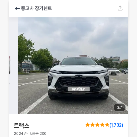
중고차 장기렌트
2
/
7
트랙스
(
1,732
)
2024
년
·
보증금
200