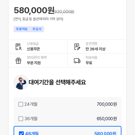
580,000원
920,000
원
(연식, 등급 등 옵션에 따라 가격 상이)
무료탁송
무심사
신용등급
운전연령
신용무관
만 26세 이상
정비/관리 혜택
탁송비용
부분 지원
무료
대여기간을 선택해주세요
24
개월
700,000원
36
개월
650,000원
48
개월
580,000원