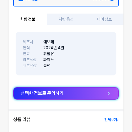
차량 정보
차량 옵션
대여 정보
제조사
쉐보레
연식
2024
년
4
월
연료
휘발유
외부색상
화이트
내부색상
블랙
선택한 정보로 문의하기
상품 리뷰
전체보기