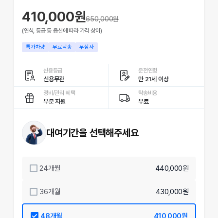
410,000원
650,000
원
(연식, 등급 등 옵션에 따라 가격 상이)
특가차량
무료탁송
무심사
신용등급
운전연령
신용무관
만 21세 이상
정비/관리 혜택
탁송비용
부분 지원
무료
대여기간을 선택해주세요
24
개월
440,000원
36
개월
430,000원
48
개월
410,000원