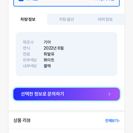
차량 정보
차량 옵션
대여 정보
제조사
기아
연식
2022
년
6
월
연료
휘발유
외부색상
화이트
내부색상
블랙
선택한 정보로 문의하기
상품 리뷰
전체보기