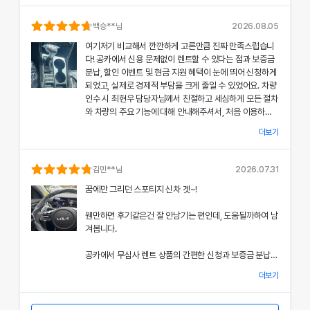
의 상태와 각종 기능에 대해 설명해주셔서, 처음 이용하는
분들도 부담 없이 서비스를 체험할 수 있었어요.
백승
**님
2026.08.05
여기저기 비교해서 깐깐하게 고른만큼 진짜 만족스럽습니
공카의 본부 직거래 시스템으로 중간 마진 없이 합리적인
다! 공카에서 신용 문제없이 렌트할 수 있다는 점과 보증금
렌트료를 제공받았고, 즉시 출고되는 신차 덕분에 긴급 상
분납, 할인 이벤트 및 현금 지원 혜택이 눈에 띄어 신청하게
황에서도 차질 없이 차량을 이용할 수 있었던 점이 특히 인
되었고, 실제로 경제적 부담을 크게 줄일 수 있었어요. 차량
상 깊었어요.
인수 시 최현우 담당자님께서 친절하고 세심하게 모든 절차
와 차량의 주요 기능에 대해 안내해주셔서, 처음 이용하는
쏘나타의 세련된 디자인과 최신 편의 기능, 그리고 안전 장
고객도 부담 없이 서비스를 체험할 수 있었어요.
치에 대한 세심한 관리가 직접 눈으로 확인되면서 전체적인
더보기
서비스 만족도가 한층 높아졌고, 이러한 경험은 앞으로도
개인정보 수집 및 이용 동의
공카의 본부 직거래 시스템 덕분에 렌트료가 매우 합리적으
다시 이용하고 싶은 강력한 동기가 되었어요.
'(주)공카'는 (이하 '회사'는) 고객님의 개인정보를 중요시하며, "정보
로 책정되었고, 필요할 때마다 즉시 출고되는 신차 시스템
김민
**님
2026.07.31
통신망 이용촉진 및 정보보호"에 관한 법률을 준수하고 있습니다.
은 제 일정에 맞춰 안정적으로 차량을 이용할 수 있도록 도
전반적인 서비스 과정에서 고객 맞춤형 배려와 빠른 응대가
꿈에만 그리던 스포티지 신차 겟~!
와주었어요.
돋보여 제게 잊지 못할 기억으로 남았으며, 이 만족스러운
회사는 개인정보처리방침을 통하여 고객님께서 제공하시는 개인정보
경험을 주위에도 자신 있게 추천드리고 싶어요.
웬만하면 후기같은건 잘 안남기는 편인데, 도움될까하여 남
가 어떠한 용도와 방식으로 이용되고 있으며, 개인정보보호를 위해 어
쏘나타의 우아한 디자인과 최신 편의 기능, 그리고 안전장
겨봅니다.
치에 대한 상세한 설명은 제 기대 이상이었으며, 전 과정에
떠한 조치가 취해지고 있는지 알려드립니다.
서 고객 한 분 한 분의 상황을 고려한 세심한 배려가 돋보였
공카에서 무심사 렌트 상품의 간편한 신청과 보증금 분납,
어요.
회사는 개인정보처리방침을 개정하는 경우 웹사이트 공지사항(또는
할인 및 현금 지원 이벤트 혜택을 확인한 후 바로 결정을 내
개별공지)을 통하여 공지할 것입니다.
더보기
렸고, 그 결과 경제적 부담을 크게 줄일 수 있었어요.
이처럼 체계적이고 친절한 서비스는 앞으로 차량 렌트 시에
본 방침은 : 2020 년 07 월 27일 부터 시행됩니다.
도 공카를 우선적으로 이용하게 만들 정도로 만족스러웠으
차량 인수 시 이준호 담당자님께서 따뜻하면서도 세심하게
며, 제 경험을 친구들과 지인들에게 자신 있게 추천드리고