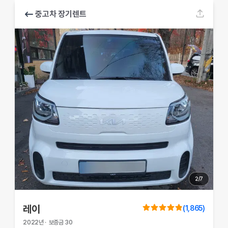
중고차 장기렌트
2
/
7
레이
(
1,865
)
2022
년
·
보증금
30