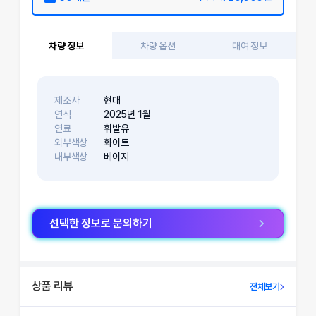
차량 정보
차량 옵션
대여 정보
제조사
현대
연식
2025
년
1
월
연료
휘발유
외부색상
화이트
내부색상
베이지
선택한 정보로 문의하기
상품 리뷰
전체보기