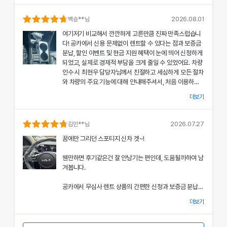
의 상태와 각종 기능에 대해 설명해주셔서, 처음 이용하는
분들도 부담 없이 서비스를 체험할 수 있었어요.
백승
**님
2026.08.01
여기저기 비교해서 깐깐하게 고른만큼 진짜 만족스럽습니
공카의 본부 직거래 시스템으로 중간 마진 없이 합리적인
다! 공카에서 신용 문제없이 렌트할 수 있다는 점과 보증금
렌트료를 제공받았고, 즉시 출고되는 신차 덕분에 긴급 상
분납, 할인 이벤트 및 현금 지원 혜택이 눈에 띄어 신청하게
황에서도 차질 없이 차량을 이용할 수 있었던 점이 특히 인
되었고, 실제로 경제적 부담을 크게 줄일 수 있었어요. 차량
상 깊었어요.
인수 시 최현우 담당자님께서 친절하고 세심하게 모든 절차
와 차량의 주요 기능에 대해 안내해주셔서, 처음 이용하는
쏘나타의 세련된 디자인과 최신 편의 기능, 그리고 안전 장
고객도 부담 없이 서비스를 체험할 수 있었어요.
치에 대한 세심한 관리가 직접 눈으로 확인되면서 전체적인
더보기
서비스 만족도가 한층 높아졌고, 이러한 경험은 앞으로도
개인정보 수집 및 이용 동의
공카의 본부 직거래 시스템 덕분에 렌트료가 매우 합리적으
다시 이용하고 싶은 강력한 동기가 되었어요.
'(주)공카'는 (이하 '회사'는) 고객님의 개인정보를 중요시하며, "정보
로 책정되었고, 필요할 때마다 즉시 출고되는 신차 시스템
김민
**님
2026.07.27
통신망 이용촉진 및 정보보호"에 관한 법률을 준수하고 있습니다.
은 제 일정에 맞춰 안정적으로 차량을 이용할 수 있도록 도
전반적인 서비스 과정에서 고객 맞춤형 배려와 빠른 응대가
꿈에만 그리던 스포티지 신차 겟~!
와주었어요.
돋보여 제게 잊지 못할 기억으로 남았으며, 이 만족스러운
회사는 개인정보처리방침을 통하여 고객님께서 제공하시는 개인정보
경험을 주위에도 자신 있게 추천드리고 싶어요.
웬만하면 후기같은건 잘 안남기는 편인데, 도움될까하여 남
가 어떠한 용도와 방식으로 이용되고 있으며, 개인정보보호를 위해 어
쏘나타의 우아한 디자인과 최신 편의 기능, 그리고 안전장
겨봅니다.
치에 대한 상세한 설명은 제 기대 이상이었으며, 전 과정에
떠한 조치가 취해지고 있는지 알려드립니다.
서 고객 한 분 한 분의 상황을 고려한 세심한 배려가 돋보였
공카에서 무심사 렌트 상품의 간편한 신청과 보증금 분납,
어요.
회사는 개인정보처리방침을 개정하는 경우 웹사이트 공지사항(또는
할인 및 현금 지원 이벤트 혜택을 확인한 후 바로 결정을 내
개별공지)을 통하여 공지할 것입니다.
더보기
렸고, 그 결과 경제적 부담을 크게 줄일 수 있었어요.
이처럼 체계적이고 친절한 서비스는 앞으로 차량 렌트 시에
본 방침은 : 2020 년 07 월 27일 부터 시행됩니다.
도 공카를 우선적으로 이용하게 만들 정도로 만족스러웠으
차량 인수 시 이준호 담당자님께서 따뜻하면서도 세심하게
며, 제 경험을 친구들과 지인들에게 자신 있게 추천드리고