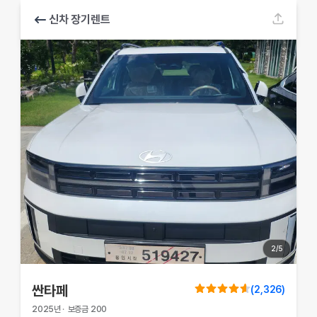
신차 장기렌트
2
/
5
싼타페
(
2,326
)
2025
년
·
보증금
200