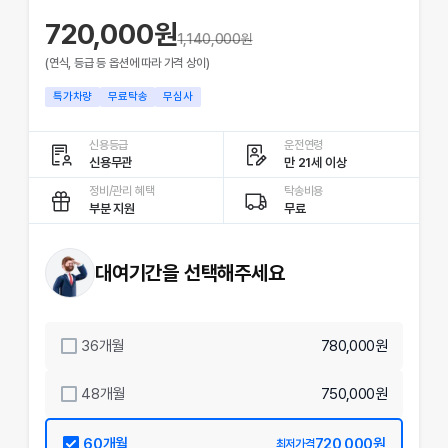
720,000원
1,140,000
원
(연식, 등급 등 옵션에 따라 가격 상이)
특가차량
무료탁송
무심사
신용등급
운전연령
신용무관
만 21세 이상
정비/관리 혜택
탁송비용
부분 지원
무료
대여기간을 선택해주세요
36
개월
780,000원
48
개월
750,000원
60
개월
720,000원
최저가격