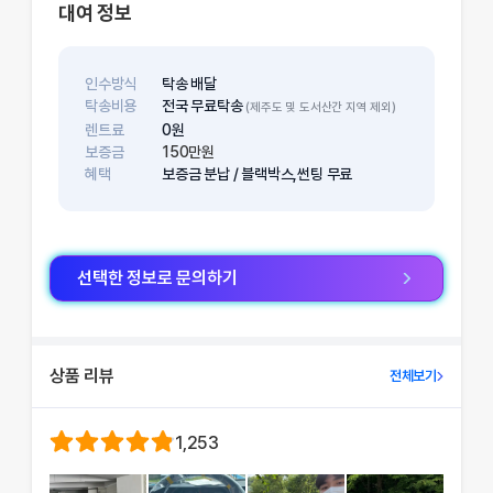
대여 정보
인수방식
탁송 배달
탁송비용
전국 무료탁송
(제주도 및 도서산간 지역 제외)
렌트료
0
원
보증금
150
만원
혜택
보증금 분납 / 블랙박스,썬팅 무료
선택한 정보로 문의하기
상품 리뷰
전체보기
1,253