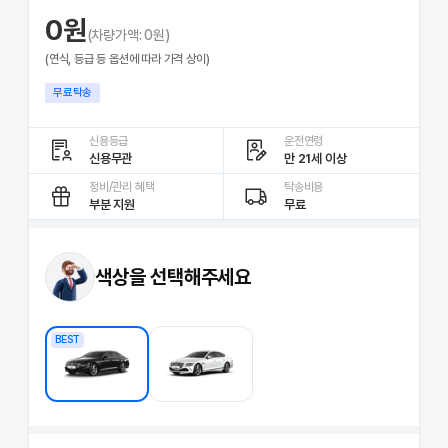
0
원
(차량가액:
0
원)
(연식, 등급 등 옵션에 따라 가격 상이)
무료탁송
신용등급
운전연령
신용무관
만 21세 이상
정비/관리 혜택
탁송비용
부분 지원
무료
색상을 선택해주세요
BEST