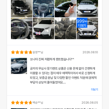
999+
더보기
윤정
**님
2026.08.10
쏘나타 진짜 저렴하게 렌트했습니다^^
공카의 무심사 장기렌트 상품은 신용 문제 없이 간편하게
이용할 수 있다는 점이 매우 매력적이어서 바로 신청하게
되었고, 보증금 분납 및 다양한 할인 이벤트 덕분에 경제적
부담이 상당히 줄어들었어요.
더보기
차량 인수 시 장민혁 담당자님께서 친절하고 꼼꼼하게 신차
의 상태와 각종 기능에 대해 설명해주셔서, 처음 이용하는
분들도 부담 없이 서비스를 체험할 수 있었어요.
백승
**님
2026.08.05