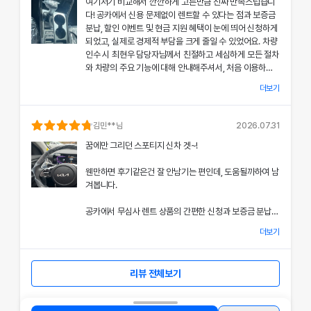
여기저기 비교해서 깐깐하게 고른만큼 진짜 만족스럽습니
공카의 본부 직거래 시스템으로 중간 마진 없이 합리적인
다! 공카에서 신용 문제없이 렌트할 수 있다는 점과 보증금
렌트료를 제공받았고, 즉시 출고되는 신차 덕분에 긴급 상
분납, 할인 이벤트 및 현금 지원 혜택이 눈에 띄어 신청하게
황에서도 차질 없이 차량을 이용할 수 있었던 점이 특히 인
되었고, 실제로 경제적 부담을 크게 줄일 수 있었어요. 차량
상 깊었어요.
인수 시 최현우 담당자님께서 친절하고 세심하게 모든 절차
와 차량의 주요 기능에 대해 안내해주셔서, 처음 이용하는
쏘나타의 세련된 디자인과 최신 편의 기능, 그리고 안전 장
고객도 부담 없이 서비스를 체험할 수 있었어요.
치에 대한 세심한 관리가 직접 눈으로 확인되면서 전체적인
더보기
서비스 만족도가 한층 높아졌고, 이러한 경험은 앞으로도
공카의 본부 직거래 시스템 덕분에 렌트료가 매우 합리적으
다시 이용하고 싶은 강력한 동기가 되었어요.
로 책정되었고, 필요할 때마다 즉시 출고되는 신차 시스템
김민
**님
2026.07.31
은 제 일정에 맞춰 안정적으로 차량을 이용할 수 있도록 도
전반적인 서비스 과정에서 고객 맞춤형 배려와 빠른 응대가
꿈에만 그리던 스포티지 신차 겟~!
와주었어요.
돋보여 제게 잊지 못할 기억으로 남았으며, 이 만족스러운
경험을 주위에도 자신 있게 추천드리고 싶어요.
웬만하면 후기같은건 잘 안남기는 편인데, 도움될까하여 남
쏘나타의 우아한 디자인과 최신 편의 기능, 그리고 안전장
겨봅니다.
치에 대한 상세한 설명은 제 기대 이상이었으며, 전 과정에
서 고객 한 분 한 분의 상황을 고려한 세심한 배려가 돋보였
공카에서 무심사 렌트 상품의 간편한 신청과 보증금 분납,
어요.
할인 및 현금 지원 이벤트 혜택을 확인한 후 바로 결정을 내
더보기
렸고, 그 결과 경제적 부담을 크게 줄일 수 있었어요.
이처럼 체계적이고 친절한 서비스는 앞으로 차량 렌트 시에
도 공카를 우선적으로 이용하게 만들 정도로 만족스러웠으
차량 인수 시 이준호 담당자님께서 따뜻하면서도 세심하게
며, 제 경험을 친구들과 지인들에게 자신 있게 추천드리고
리뷰 전체보기
차량의 기능과 사용법에 대해 설명해주셔서, 처음 이용하는
싶어요.
고객도 쉽게 적응할 수 있었고, 신차의 상태와 관리 시스템
에 대해 확신을 가질 수 있었어요.