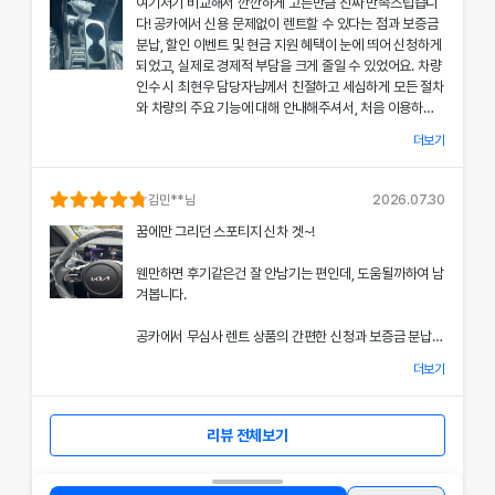
여기저기 비교해서 깐깐하게 고른만큼 진짜 만족스럽습니
공카의 본부 직거래 시스템으로 중간 마진 없이 합리적인
다! 공카에서 신용 문제없이 렌트할 수 있다는 점과 보증금
렌트료를 제공받았고, 즉시 출고되는 신차 덕분에 긴급 상
분납, 할인 이벤트 및 현금 지원 혜택이 눈에 띄어 신청하게
황에서도 차질 없이 차량을 이용할 수 있었던 점이 특히 인
되었고, 실제로 경제적 부담을 크게 줄일 수 있었어요. 차량
상 깊었어요.
인수 시 최현우 담당자님께서 친절하고 세심하게 모든 절차
와 차량의 주요 기능에 대해 안내해주셔서, 처음 이용하는
쏘나타의 세련된 디자인과 최신 편의 기능, 그리고 안전 장
고객도 부담 없이 서비스를 체험할 수 있었어요.
치에 대한 세심한 관리가 직접 눈으로 확인되면서 전체적인
더보기
서비스 만족도가 한층 높아졌고, 이러한 경험은 앞으로도
공카의 본부 직거래 시스템 덕분에 렌트료가 매우 합리적으
다시 이용하고 싶은 강력한 동기가 되었어요.
로 책정되었고, 필요할 때마다 즉시 출고되는 신차 시스템
김민
**님
2026.07.30
은 제 일정에 맞춰 안정적으로 차량을 이용할 수 있도록 도
전반적인 서비스 과정에서 고객 맞춤형 배려와 빠른 응대가
꿈에만 그리던 스포티지 신차 겟~!
와주었어요.
돋보여 제게 잊지 못할 기억으로 남았으며, 이 만족스러운
경험을 주위에도 자신 있게 추천드리고 싶어요.
웬만하면 후기같은건 잘 안남기는 편인데, 도움될까하여 남
쏘나타의 우아한 디자인과 최신 편의 기능, 그리고 안전장
겨봅니다.
치에 대한 상세한 설명은 제 기대 이상이었으며, 전 과정에
서 고객 한 분 한 분의 상황을 고려한 세심한 배려가 돋보였
공카에서 무심사 렌트 상품의 간편한 신청과 보증금 분납,
어요.
할인 및 현금 지원 이벤트 혜택을 확인한 후 바로 결정을 내
더보기
렸고, 그 결과 경제적 부담을 크게 줄일 수 있었어요.
이처럼 체계적이고 친절한 서비스는 앞으로 차량 렌트 시에
도 공카를 우선적으로 이용하게 만들 정도로 만족스러웠으
차량 인수 시 이준호 담당자님께서 따뜻하면서도 세심하게
며, 제 경험을 친구들과 지인들에게 자신 있게 추천드리고
리뷰 전체보기
차량의 기능과 사용법에 대해 설명해주셔서, 처음 이용하는
싶어요.
고객도 쉽게 적응할 수 있었고, 신차의 상태와 관리 시스템
에 대해 확신을 가질 수 있었어요.