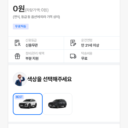
0
원
(차량가액:
0
원)
(연식, 등급 등 옵션에 따라 가격 상이)
무료탁송
신용등급
운전연령
신용무관
만 21세 이상
정비/관리 혜택
탁송비용
부분 지원
무료
색상을 선택해주세요
BEST