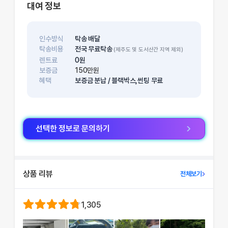
대여 정보
인수방식
탁송 배달
탁송비용
전국 무료탁송
(제주도 및 도서산간 지역 제외)
렌트료
0
원
보증금
150
만원
혜택
보증금 분납 / 블랙박스,썬팅 무료
선택한 정보로 문의하기
상품 리뷰
전체보기
1,305