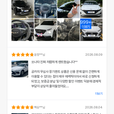
999+
더보기
윤정
**님
2026.08.09
쏘나타 진짜 저렴하게 렌트했습니다^^
공카의 무심사 장기렌트 상품은 신용 문제 없이 간편하게
이용할 수 있다는 점이 매우 매력적이어서 바로 신청하게
되었고, 보증금 분납 및 다양한 할인 이벤트 덕분에 경제적
부담이 상당히 줄어들었어요.
더보기
차량 인수 시 장민혁 담당자님께서 친절하고 꼼꼼하게 신차
의 상태와 각종 기능에 대해 설명해주셔서, 처음 이용하는
분들도 부담 없이 서비스를 체험할 수 있었어요.
백승
**님
2026.08.04