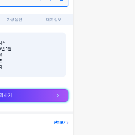
차량 옵션
대여 정보
시스
5
년
1
월
유
트
지
문의하기
전체보기