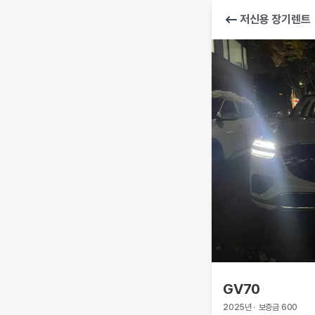
저신용 장기렌트
GV70
2025
년
·
보증금
600