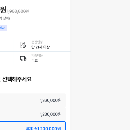
0원
1,900,000
원
격 상이)
심사
운전연령
만 21세 이상
탁송비용
무료
 선택해주세요
1,260,000원
1,230,000원
1,200,000원
최저가격