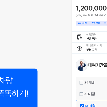
1,200,00
(연식, 등급 등 옵션에 따라 가
특가차량
무료탁송
무
신용등급
신용무관
정비/관리 혜택
부분 지원
대여기간을
차량
36
개월
똑똑하게!
48
개월
60
개월