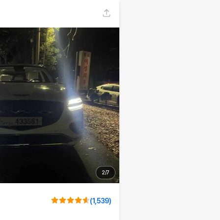
2
/
7
(
1,539
)