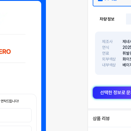
차량 정보
제조사
제네
연식
202
연료
휘발
외부색상
화이
내부색상
베이
선택한 정보로 
 연락드립니다!
상품 리뷰