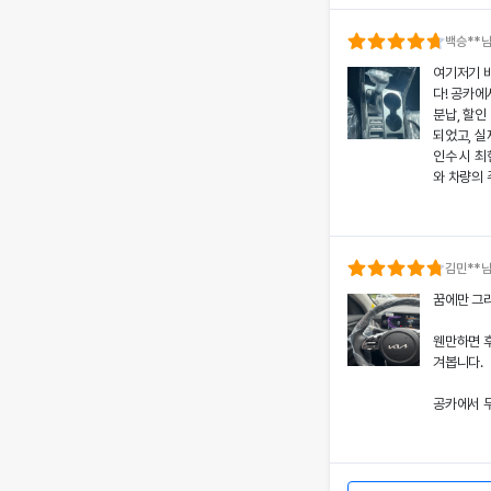
의 상태와 
분들도 부담
백승
**
여기저기 
공카의 본
다! 공카에
렌트료를 제
분납, 할인
황에서도 차
되었고, 실
상 깊었어요
인수 시 
와 차량의 
쏘나타의 세
고객도 부담
치에 대한
서비스 만
개인정보 수집 및 이
공카의 본
다시 이용하
'(주)공카'는 (이하 '회
로 책정되었
김민
**
통신망 이용촉진 및 정보
은 제 일정
전반적인 
꿈에만 그리
와주었어요
돋보여 제게
회사는 개인정보처리방침
경험을 주
웬만하면 
가 어떠한 용도와 방식으
쏘나타의 우
겨봅니다.
치에 대한 
떠한 조치가 취해지고 있
서 고객 한
공카에서 무
어요.
회사는 개인정보처리방침
할인 및 현
개별공지)을 통하여 공지
렸고, 그 
이처럼 체
본 방침은 : 2020 년 0
도 공카를
차량 인수
며, 제 경