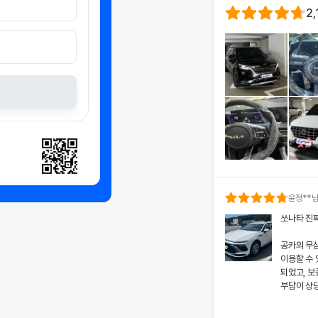
2,
윤정
**
쏘나타 진
공카의 무
이용할 수
되었고, 보
부담이 상
차량 인수