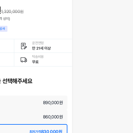
원
1,320,000
원
격 상이)
심사
운전연령
만 21세 이상
탁송비용
무료
 선택해주세요
890,000원
860,000원
830,000원
최저가격