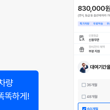
830,000
(연식, 등급 등 옵션에 따라 가
특가차량
무료탁송
무
신용등급
신용무관
정비/관리 혜택
부분 지원
대여기간을
차량
36
개월
똑똑하게!
48
개월
60
개월