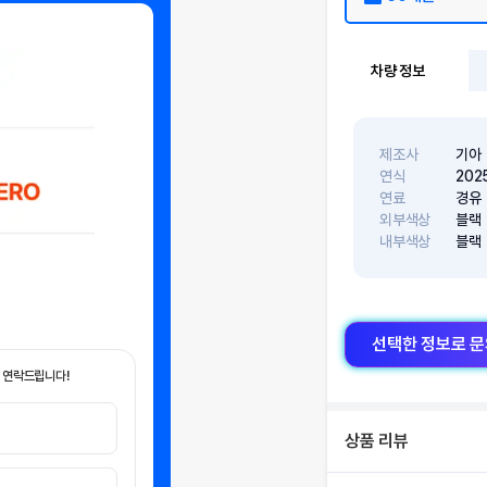
차량 정보
제조사
기아
연식
202
연료
경유
외부색상
블랙
내부색상
블랙
선택한 정보로 
 연락드립니다!
상품 리뷰