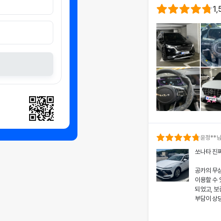
1,
윤정
**
쏘나타 진
공카의 무
이용할 수
되었고, 보
부담이 상
차량 인수