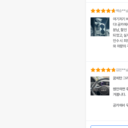
의 상태와 
분들도 부담
백승
**
여기저기 
공카의 본
다! 공카에
렌트료를 제
분납, 할인
황에서도 차
되었고, 실
상 깊었어요
인수 시 
와 차량의 
쏘나타의 세
고객도 부담
치에 대한
서비스 만
개인정보 수집 및 이
공카의 본
다시 이용하
'(주)공카'는 (이하 '회
로 책정되었
김민
**
통신망 이용촉진 및 정보
은 제 일정
전반적인 
꿈에만 그리
와주었어요
돋보여 제게
회사는 개인정보처리방침
경험을 주
웬만하면 
가 어떠한 용도와 방식으
쏘나타의 우
겨봅니다.
치에 대한 
떠한 조치가 취해지고 있
서 고객 한
공카에서 무
어요.
회사는 개인정보처리방침
할인 및 현
개별공지)을 통하여 공지
렸고, 그 
이처럼 체
본 방침은 : 2020 년 0
도 공카를
차량 인수
며, 제 경