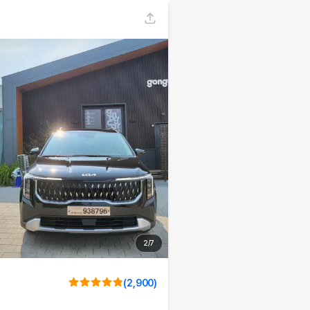
2
/
7
(
2,900
)