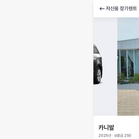
저신용 장기렌트
카니발
2025
년
·
보증금
250