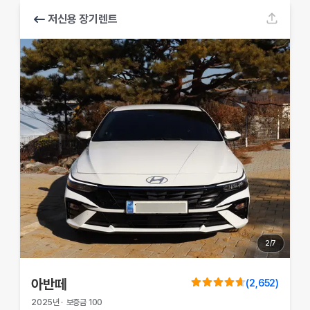
저신용 장기렌트
2
/
7
아반떼
(
2,652
)
2025
년
·
보증금
100