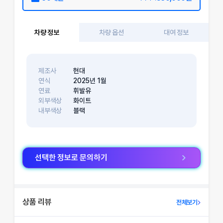
차량 정보
차량 옵션
대여 정보
제조사
현대
연식
2025
년
1
월
연료
휘발유
외부색상
화이트
내부색상
블랙
선택한 정보로 문의하기
상품 리뷰
전체보기