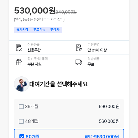
530,000원
840,000
원
(연식, 등급 등 옵션에 따라 가격 상이)
특가차량
무료탁송
무심사
신용등급
운전연령
신용무관
만 21세 이상
정비/관리 혜택
탁송비용
부분 지원
무료
대여기간을 선택해주세요
36
개월
590,000원
48
개월
560,000원
60
개월
530,000원
최저가격