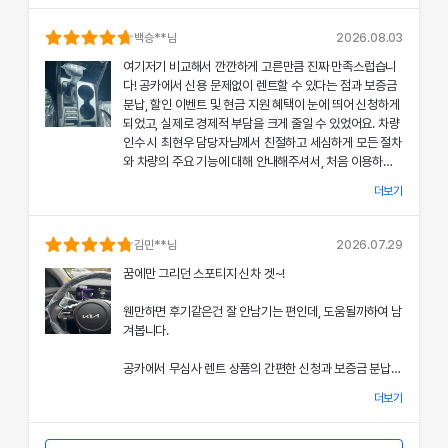
의 상태와 각종 기능에 대해 설명해주셔서, 처음 이용하는
분들도 부담 없이 서비스를 체험할 수 있었어요.
백승
**님
2026.08.03
여기저기 비교해서 깐깐하게 고른만큼 진짜 만족스럽습니
공카의 본부 직거래 시스템으로 중간 마진 없이 합리적인
다! 공카에서 신용 문제없이 렌트할 수 있다는 점과 보증금
렌트료를 제공받았고, 즉시 출고되는 신차 덕분에 긴급 상
분납, 할인 이벤트 및 현금 지원 혜택이 눈에 띄어 신청하게
황에서도 차질 없이 차량을 이용할 수 있었던 점이 특히 인
되었고, 실제로 경제적 부담을 크게 줄일 수 있었어요. 차량
상 깊었어요.
인수 시 최현우 담당자님께서 친절하고 세심하게 모든 절차
와 차량의 주요 기능에 대해 안내해주셔서, 처음 이용하는
쏘나타의 세련된 디자인과 최신 편의 기능, 그리고 안전 장
고객도 부담 없이 서비스를 체험할 수 있었어요.
치에 대한 세심한 관리가 직접 눈으로 확인되면서 전체적인
더보기
서비스 만족도가 한층 높아졌고, 이러한 경험은 앞으로도
개인정보 수집 및 이용 동의
공카의 본부 직거래 시스템 덕분에 렌트료가 매우 합리적으
다시 이용하고 싶은 강력한 동기가 되었어요.
'(주)공카'는 (이하 '회사'는) 고객님의 개인정보를 중요시하며, "정보
로 책정되었고, 필요할 때마다 즉시 출고되는 신차 시스템
김민
**님
2026.07.29
통신망 이용촉진 및 정보보호"에 관한 법률을 준수하고 있습니다.
은 제 일정에 맞춰 안정적으로 차량을 이용할 수 있도록 도
전반적인 서비스 과정에서 고객 맞춤형 배려와 빠른 응대가
꿈에만 그리던 스포티지 신차 겟~!
와주었어요.
돋보여 제게 잊지 못할 기억으로 남았으며, 이 만족스러운
회사는 개인정보처리방침을 통하여 고객님께서 제공하시는 개인정보
경험을 주위에도 자신 있게 추천드리고 싶어요.
웬만하면 후기같은건 잘 안남기는 편인데, 도움될까하여 남
가 어떠한 용도와 방식으로 이용되고 있으며, 개인정보보호를 위해 어
쏘나타의 우아한 디자인과 최신 편의 기능, 그리고 안전장
겨봅니다.
치에 대한 상세한 설명은 제 기대 이상이었으며, 전 과정에
떠한 조치가 취해지고 있는지 알려드립니다.
서 고객 한 분 한 분의 상황을 고려한 세심한 배려가 돋보였
공카에서 무심사 렌트 상품의 간편한 신청과 보증금 분납,
어요.
회사는 개인정보처리방침을 개정하는 경우 웹사이트 공지사항(또는
할인 및 현금 지원 이벤트 혜택을 확인한 후 바로 결정을 내
개별공지)을 통하여 공지할 것입니다.
더보기
렸고, 그 결과 경제적 부담을 크게 줄일 수 있었어요.
이처럼 체계적이고 친절한 서비스는 앞으로 차량 렌트 시에
본 방침은 : 2020 년 07 월 27일 부터 시행됩니다.
도 공카를 우선적으로 이용하게 만들 정도로 만족스러웠으
차량 인수 시 이준호 담당자님께서 따뜻하면서도 세심하게
며, 제 경험을 친구들과 지인들에게 자신 있게 추천드리고