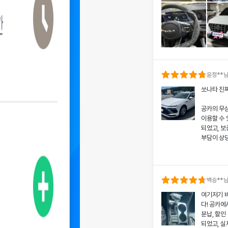
윤정
**
쏘나타 진
공카의 무
이용할 수
되었고, 보
부담이 상
차량 인수
의 상태와 
분들도 부담
백승
**
여기저기 
공카의 본
다! 공카에
렌트료를 제
분납, 할인
황에서도 차
되었고, 실
상 깊었어요