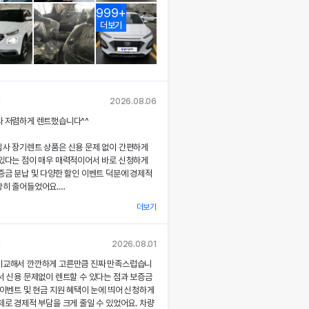
999+
더보기
님
2026.08.06
짜 저렴하게 렌트했습니다^^
심사 장기렌트 상품은 신용 문제 없이 간편하게
 있다는 점이 매우 매력적이어서 바로 신청하게
증금 분납 및 다양한 할인 이벤트 덕분에 경제적
당히 줄어들었어요.
더보기
 시 장민혁 담당자님께서 친절하고 꼼꼼하게 신차
각종 기능에 대해 설명해주셔서, 처음 이용하는
 없이 서비스를 체험할 수 있었어요.
님
2026.08.01
비교해서 깐깐하게 고른만큼 진짜 만족스럽습니
부 직거래 시스템으로 중간 마진 없이 합리적인
서 신용 문제없이 렌트할 수 있다는 점과 보증금
공받았고, 즉시 출고되는 신차 덕분에 긴급 상
 이벤트 및 현금 지원 혜택이 눈에 띄어 신청하게
질 없이 차량을 이용할 수 있었던 점이 특히 인
제로 경제적 부담을 크게 줄일 수 있었어요. 차량
.