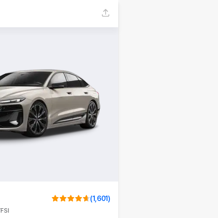
(
1,601
)
FSI