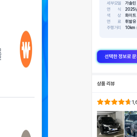
세부모델
가솔린 2
연
식
2025
색
상
화이트
연
료
휘발유
주행거리
10km
선택한 정보로 
상품 리뷰
1,