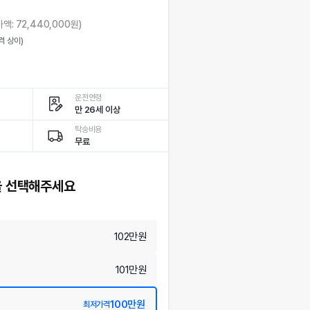
가액:
72,440,000
원)
격 상이)
운전연령
만 26세 이상
탁송비용
무료
 선택해주세요
102
만원
101
만원
100
만원
최저가격