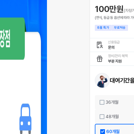
100만원
(차량
(연식, 등급 등 옵션에 따라 가
8
월 특가
무료탁송
신용등급
문의
정비/관리 혜택
부분 지원
대여기간을
36
개월
48
개월
60
개월