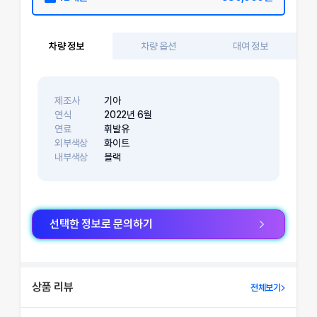
차량 정보
차량 옵션
대여 정보
제조사
기아
연식
2022
년
6
월
연료
휘발유
외부색상
화이트
내부색상
블랙
선택한 정보로 문의하기
상품 리뷰
전체보기