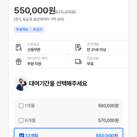
550,000원
870,000
원
(연식, 등급 등 옵션에 따라 가격 상이)
무료탁송
무심사
신용등급
운전연령
신용무관
만 21세 이상
정비/관리 혜택
탁송비용
부분 지원
무료
대여기간을 선택해주세요
1
개월
590,000원
6
개월
570,000원
12
개월
550,000원