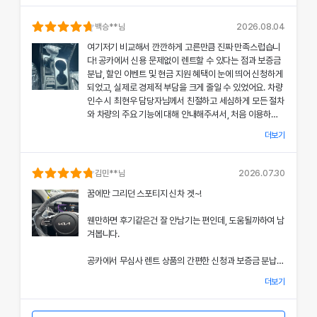
의 상태와 각종 기능에 대해 설명해주셔서, 처음 이용하는
분들도 부담 없이 서비스를 체험할 수 있었어요.
백승
**님
2026.08.04
여기저기 비교해서 깐깐하게 고른만큼 진짜 만족스럽습니
공카의 본부 직거래 시스템으로 중간 마진 없이 합리적인
다! 공카에서 신용 문제없이 렌트할 수 있다는 점과 보증금
렌트료를 제공받았고, 즉시 출고되는 신차 덕분에 긴급 상
분납, 할인 이벤트 및 현금 지원 혜택이 눈에 띄어 신청하게
황에서도 차질 없이 차량을 이용할 수 있었던 점이 특히 인
되었고, 실제로 경제적 부담을 크게 줄일 수 있었어요. 차량
상 깊었어요.
인수 시 최현우 담당자님께서 친절하고 세심하게 모든 절차
와 차량의 주요 기능에 대해 안내해주셔서, 처음 이용하는
쏘나타의 세련된 디자인과 최신 편의 기능, 그리고 안전 장
고객도 부담 없이 서비스를 체험할 수 있었어요.
치에 대한 세심한 관리가 직접 눈으로 확인되면서 전체적인
더보기
서비스 만족도가 한층 높아졌고, 이러한 경험은 앞으로도
개인정보 수집 및 이용 동의
공카의 본부 직거래 시스템 덕분에 렌트료가 매우 합리적으
다시 이용하고 싶은 강력한 동기가 되었어요.
'(주)공카'는 (이하 '회사'는) 고객님의 개인정보를 중요시하며, "정보
로 책정되었고, 필요할 때마다 즉시 출고되는 신차 시스템
김민
**님
2026.07.30
통신망 이용촉진 및 정보보호"에 관한 법률을 준수하고 있습니다.
은 제 일정에 맞춰 안정적으로 차량을 이용할 수 있도록 도
전반적인 서비스 과정에서 고객 맞춤형 배려와 빠른 응대가
꿈에만 그리던 스포티지 신차 겟~!
와주었어요.
돋보여 제게 잊지 못할 기억으로 남았으며, 이 만족스러운
회사는 개인정보처리방침을 통하여 고객님께서 제공하시는 개인정보
경험을 주위에도 자신 있게 추천드리고 싶어요.
웬만하면 후기같은건 잘 안남기는 편인데, 도움될까하여 남
가 어떠한 용도와 방식으로 이용되고 있으며, 개인정보보호를 위해 어
쏘나타의 우아한 디자인과 최신 편의 기능, 그리고 안전장
겨봅니다.
치에 대한 상세한 설명은 제 기대 이상이었으며, 전 과정에
떠한 조치가 취해지고 있는지 알려드립니다.
서 고객 한 분 한 분의 상황을 고려한 세심한 배려가 돋보였
공카에서 무심사 렌트 상품의 간편한 신청과 보증금 분납,
어요.
회사는 개인정보처리방침을 개정하는 경우 웹사이트 공지사항(또는
할인 및 현금 지원 이벤트 혜택을 확인한 후 바로 결정을 내
개별공지)을 통하여 공지할 것입니다.
더보기
렸고, 그 결과 경제적 부담을 크게 줄일 수 있었어요.
이처럼 체계적이고 친절한 서비스는 앞으로 차량 렌트 시에
본 방침은 : 2020 년 07 월 27일 부터 시행됩니다.
도 공카를 우선적으로 이용하게 만들 정도로 만족스러웠으
차량 인수 시 이준호 담당자님께서 따뜻하면서도 세심하게
며, 제 경험을 친구들과 지인들에게 자신 있게 추천드리고