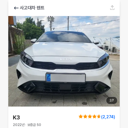
사고대차 렌트
2
/
7
K3
(
2,274
)
2022
년
·
보증금
50