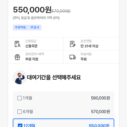
550,000원
870,000
원
(연식, 등급 등 옵션에 따라 가격 상이)
무료탁송
무심사
신용등급
운전연령
신용무관
만 21세 이상
정비/관리 혜택
탁송비용
부분 지원
무료
대여기간을 선택해주세요
1
개월
590,000원
6
개월
570,000원
12
개월
550,000원