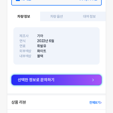
차량 정보
차량 옵션
대여 정보
제조사
기아
연식
2022
년
6
월
연료
휘발유
외부색상
화이트
내부색상
블랙
선택한 정보로 문의하기
상품 리뷰
전체보기