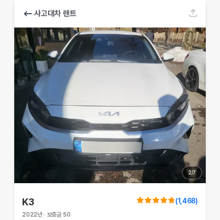
사고대차 렌트
2
/
7
K3
(
1,468
)
2022
년
·
보증금
50