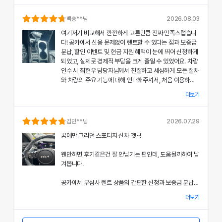
의 상태와 각종 기능에 대해 설명해주셔서, 처음 이용하는
분들도 부담 없이 서비스를 체험할 수 있었어요.
백승
**님
2026.08.03
여기저기 비교해서 깐깐하게 고른만큼 진짜 만족스럽습니
공카의 본부 직거래 시스템으로 중간 마진 없이 합리적인
다! 공카에서 신용 문제없이 렌트할 수 있다는 점과 보증금
렌트료를 제공받았고, 즉시 출고되는 신차 덕분에 긴급 상
분납, 할인 이벤트 및 현금 지원 혜택이 눈에 띄어 신청하게
황에서도 차질 없이 차량을 이용할 수 있었던 점이 특히 인
되었고, 실제로 경제적 부담을 크게 줄일 수 있었어요. 차량
상 깊었어요.
인수 시 최현우 담당자님께서 친절하고 세심하게 모든 절차
와 차량의 주요 기능에 대해 안내해주셔서, 처음 이용하는
쏘나타의 세련된 디자인과 최신 편의 기능, 그리고 안전 장
고객도 부담 없이 서비스를 체험할 수 있었어요.
치에 대한 세심한 관리가 직접 눈으로 확인되면서 전체적인
더보기
서비스 만족도가 한층 높아졌고, 이러한 경험은 앞으로도
개인정보 수집 및 이용 동의
공카의 본부 직거래 시스템 덕분에 렌트료가 매우 합리적으
다시 이용하고 싶은 강력한 동기가 되었어요.
'(주)공카'는 (이하 '회사'는) 고객님의 개인정보를 중요시하며, "정보
로 책정되었고, 필요할 때마다 즉시 출고되는 신차 시스템
김민
**님
2026.07.29
통신망 이용촉진 및 정보보호"에 관한 법률을 준수하고 있습니다.
은 제 일정에 맞춰 안정적으로 차량을 이용할 수 있도록 도
전반적인 서비스 과정에서 고객 맞춤형 배려와 빠른 응대가
꿈에만 그리던 스포티지 신차 겟~!
와주었어요.
돋보여 제게 잊지 못할 기억으로 남았으며, 이 만족스러운
회사는 개인정보처리방침을 통하여 고객님께서 제공하시는 개인정보
경험을 주위에도 자신 있게 추천드리고 싶어요.
웬만하면 후기같은건 잘 안남기는 편인데, 도움될까하여 남
가 어떠한 용도와 방식으로 이용되고 있으며, 개인정보보호를 위해 어
쏘나타의 우아한 디자인과 최신 편의 기능, 그리고 안전장
겨봅니다.
치에 대한 상세한 설명은 제 기대 이상이었으며, 전 과정에
떠한 조치가 취해지고 있는지 알려드립니다.
서 고객 한 분 한 분의 상황을 고려한 세심한 배려가 돋보였
공카에서 무심사 렌트 상품의 간편한 신청과 보증금 분납,
어요.
회사는 개인정보처리방침을 개정하는 경우 웹사이트 공지사항(또는
할인 및 현금 지원 이벤트 혜택을 확인한 후 바로 결정을 내
개별공지)을 통하여 공지할 것입니다.
더보기
렸고, 그 결과 경제적 부담을 크게 줄일 수 있었어요.
이처럼 체계적이고 친절한 서비스는 앞으로 차량 렌트 시에
본 방침은 : 2020 년 07 월 27일 부터 시행됩니다.
도 공카를 우선적으로 이용하게 만들 정도로 만족스러웠으
차량 인수 시 이준호 담당자님께서 따뜻하면서도 세심하게
며, 제 경험을 친구들과 지인들에게 자신 있게 추천드리고