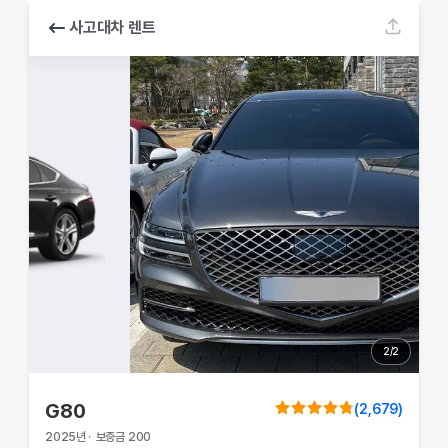
사고대차 렌트
2
/
2
G80
(
2,679
)
2025
년
·
보증금
200