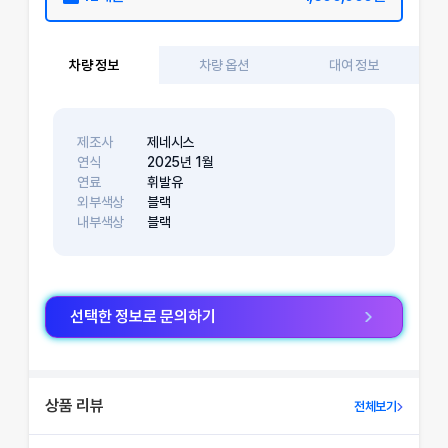
차량 정보
차량 옵션
대여 정보
제조사
제네시스
연식
2025
년
1
월
연료
휘발유
외부색상
블랙
내부색상
블랙
선택한 정보로 문의하기
상품 리뷰
전체보기