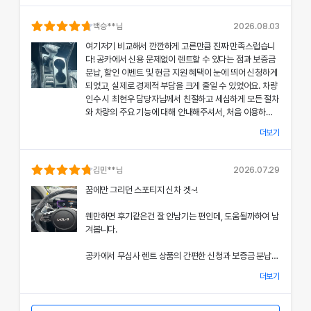
의 상태와 각종 기능에 대해 설명해주셔서, 처음 이용하는
분들도 부담 없이 서비스를 체험할 수 있었어요.
백승
**님
2026.08.03
여기저기 비교해서 깐깐하게 고른만큼 진짜 만족스럽습니
공카의 본부 직거래 시스템으로 중간 마진 없이 합리적인
다! 공카에서 신용 문제없이 렌트할 수 있다는 점과 보증금
렌트료를 제공받았고, 즉시 출고되는 신차 덕분에 긴급 상
분납, 할인 이벤트 및 현금 지원 혜택이 눈에 띄어 신청하게
황에서도 차질 없이 차량을 이용할 수 있었던 점이 특히 인
되었고, 실제로 경제적 부담을 크게 줄일 수 있었어요. 차량
상 깊었어요.
인수 시 최현우 담당자님께서 친절하고 세심하게 모든 절차
와 차량의 주요 기능에 대해 안내해주셔서, 처음 이용하는
쏘나타의 세련된 디자인과 최신 편의 기능, 그리고 안전 장
고객도 부담 없이 서비스를 체험할 수 있었어요.
치에 대한 세심한 관리가 직접 눈으로 확인되면서 전체적인
더보기
서비스 만족도가 한층 높아졌고, 이러한 경험은 앞으로도
개인정보 수집 및 이용 동의
공카의 본부 직거래 시스템 덕분에 렌트료가 매우 합리적으
다시 이용하고 싶은 강력한 동기가 되었어요.
'(주)공카'는 (이하 '회사'는) 고객님의 개인정보를 중요시하며, "정보
로 책정되었고, 필요할 때마다 즉시 출고되는 신차 시스템
김민
**님
2026.07.29
통신망 이용촉진 및 정보보호"에 관한 법률을 준수하고 있습니다.
은 제 일정에 맞춰 안정적으로 차량을 이용할 수 있도록 도
전반적인 서비스 과정에서 고객 맞춤형 배려와 빠른 응대가
꿈에만 그리던 스포티지 신차 겟~!
와주었어요.
돋보여 제게 잊지 못할 기억으로 남았으며, 이 만족스러운
회사는 개인정보처리방침을 통하여 고객님께서 제공하시는 개인정보
경험을 주위에도 자신 있게 추천드리고 싶어요.
웬만하면 후기같은건 잘 안남기는 편인데, 도움될까하여 남
가 어떠한 용도와 방식으로 이용되고 있으며, 개인정보보호를 위해 어
쏘나타의 우아한 디자인과 최신 편의 기능, 그리고 안전장
겨봅니다.
치에 대한 상세한 설명은 제 기대 이상이었으며, 전 과정에
떠한 조치가 취해지고 있는지 알려드립니다.
서 고객 한 분 한 분의 상황을 고려한 세심한 배려가 돋보였
공카에서 무심사 렌트 상품의 간편한 신청과 보증금 분납,
어요.
회사는 개인정보처리방침을 개정하는 경우 웹사이트 공지사항(또는
할인 및 현금 지원 이벤트 혜택을 확인한 후 바로 결정을 내
개별공지)을 통하여 공지할 것입니다.
더보기
렸고, 그 결과 경제적 부담을 크게 줄일 수 있었어요.
이처럼 체계적이고 친절한 서비스는 앞으로 차량 렌트 시에
본 방침은 : 2020 년 07 월 27일 부터 시행됩니다.
도 공카를 우선적으로 이용하게 만들 정도로 만족스러웠으
차량 인수 시 이준호 담당자님께서 따뜻하면서도 세심하게
며, 제 경험을 친구들과 지인들에게 자신 있게 추천드리고