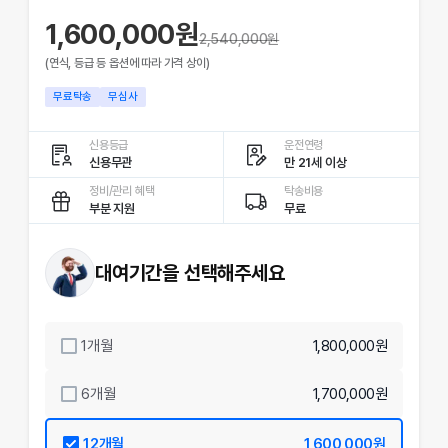
1,600,000원
2,540,000
원
(연식, 등급 등 옵션에 따라 가격 상이)
무료탁송
무심사
신용등급
운전연령
신용무관
만 21세 이상
정비/관리 혜택
탁송비용
부분 지원
무료
대여기간을 선택해주세요
1
개월
1,800,000원
6
개월
1,700,000원
12
개월
1,600,000원